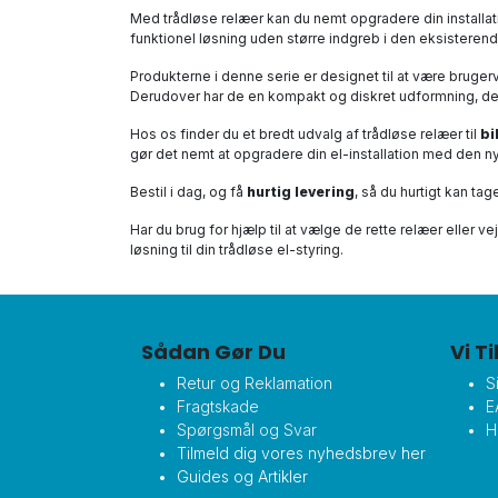
Med trådløse relæer kan du nemt opgradere din installat
funktionel løsning uden større indgreb i den eksisteren
Produkterne i denne serie er designet til at være brug
Derudover har de en kompakt og diskret udformning, der
Hos os finder du et bredt udvalg af trådløse relæer til
bi
gør det nemt at opgradere din el-installation med den n
Bestil i dag, og få
hurtig levering
, så du hurtigt kan ta
Har du brug for hjælp til at vælge de rette relæer eller ve
løsning til din trådløse el-styring.
Sådan Gør Du
Vi T
Retur og Reklamation
S
Fragtskade
E
Spørgsmål og Svar
H
Tilmeld dig vores nyhedsbrev her
Guides og Artikler