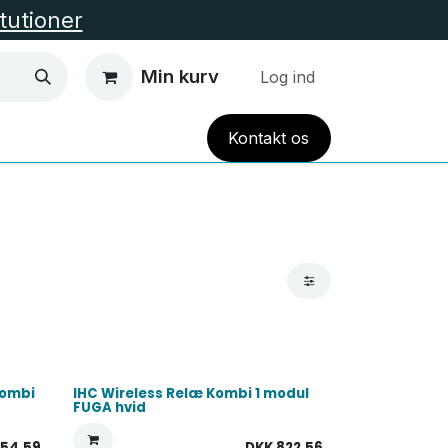
itutioner
Min kurv
Log ind
Kont
akt
os
EL VARME
HUS OG HAVE
TILBUD
Alle Kate
Kombi
IHC Wireless Relæ Kombi 1 modul
FUGA hvid
754,59
DKK
822,56