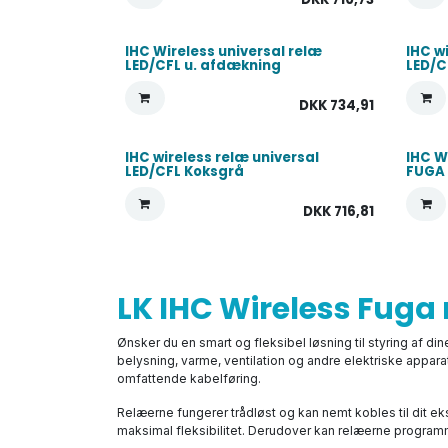
IHC Wireless universal relæ
IHC w
LED/CFL u. afdækning
LED/C
DKK
734,91
IHC wireless relæ universal
IHC W
LED/CFL Koksgrå
FUGA
DKK
716,81
LK IHC Wireless Fuga
Ønsker du en smart og fleksibel løsning til styring af din
belysning, varme, ventilation og andre elektriske appara
omfattende kabelføring.
Relæerne fungerer trådløst og kan nemt kobles til dit eks
maksimal fleksibilitet. Derudover kan relæerne programm