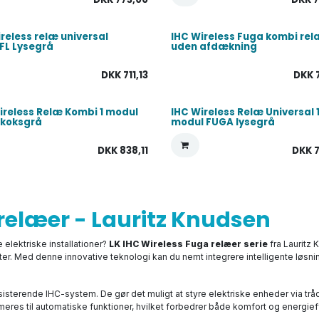
ireless relæ universal
IHC Wireless Fuga kombi rel
FL Lysegrå
uden afdækning
DKK
711,13
DKK
ireless Relæ Kombi 1 modul
IHC Wireless Relæ Universal 
 koksgrå
modul FUGA lysegrå
DKK
838,11
DKK
 relæer - Lauritz Knudsen
e elektriske installationer?
LK IHC Wireless Fuga relæer serie
fra Lauritz 
ter. Med denne innovative teknologi kan du nemt integrere intelligente løsni
isterende IHC-system. De gør det muligt at styre elektriske enheder via trådl
eres til automatiske funktioner, hvilket forbedrer både komfort og energieff