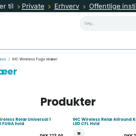
er til
Private
Erhverv
Offentlige inst
NING
KABLER, RØR & KANALER
TAVLEMATERIEL
less
IHC Wireless Fuga relæer
læer
Produkter
ireless Relæ Universal 1
IHC Wireless Relæ Allround 
 FUGA hvid
LED CFL Hvid
DKK
773,00
DKK