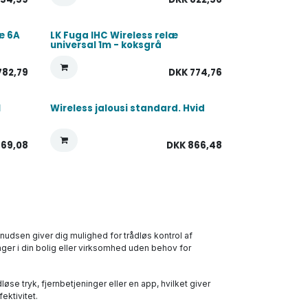
æ 6A
LK Fuga IHC Wireless relæ
universal 1m - koksgrå
782,79
DKK
774,76
1
Wireless jalousi standard. Hvid
769,08
DKK
866,48
Knudsen giver dig mulighed for trådløs kontrol af
nger i din bolig eller virksomhed uden behov for
øse tryk, fjernbetjeninger eller en app, hvilket giver
ektivitet.