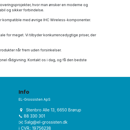
renoveringsprojekter, hvor man ønsker en moderne og
bil og sikker forbindelse.
g er kompatible med øvrige IHC Wireless-komponenter.
tale for meget. Vi tilbyder konkurrencedygtige priser, der
 produkter når frem uden forsinkelser.
sionel rådgivning. Kontakt os i dag, og få den bedste
Info
EL-Grossisten ApS
Stenbro Alle 13, 6650 Brørup
📞 88 330 301
✉️
Salg@el-grossisten.dk​
ℹ️ CVR.: 19756238