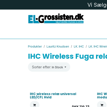
Skip to Content
Vi Sælg
EL MATERIEL
LK
LED
BELYS
Produkter
Lauritz Knudsen
LK. IHC
LK. IHC Wire
IHC Wireless Fuga re
Sorter efter:
In Stock
IHC wireless relæ universal
IHC W
LED/CFL Hvid
modul
DKK
710,73