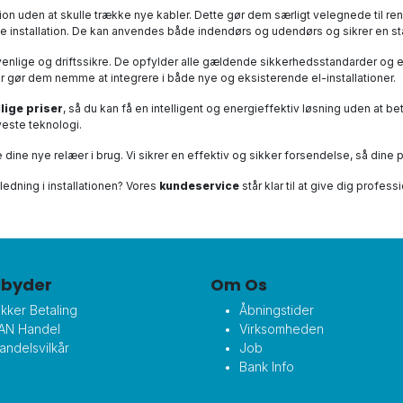
ion uden at skulle trække nye kabler. Dette gør dem særligt velegnede til 
de installation. De kan anvendes både indendørs og udendørs og sikrer en sta
ervenlige og driftssikre. De opfylder alle gældende sikkerhedsstandarder o
 gør dem nemme at integrere i både nye og eksisterende el-installationer.
llige priser
, så du kan få en intelligent og energieffektiv løsning uden at be
yeste teknologi.
ge dine nye relæer i brug. Vi sikrer en effektiv og sikker forsendelse, så dine
jledning i installationen? Vores
kundeservice
står klar til at give dig profes
ilbyder
Om Os
ikker Betaling
Åbningstider
AN Handel
Virksomheden
andelsvilkår
Job
Bank Info