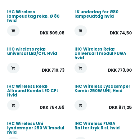
IHC Wireless
LK underlag for Ø80
lampeudtag relæ, Ø 80
lampeudtag hvid
hvid
DKK
809,06
DKK
74,50
IHC wireless relæ
IHC Wireless Relæ
universal LED/CFL Hvid
Universal 1 modul FUGA
hvid
DKK
710,73
DKK
773,00
IHC Wireless Relæ
IHC Wireless Lysdæmper
Allround Kombi LED CFL
Kombi 250W UNI, Hvid
Hvid
DKK
754,59
DKK
971,25
IHC Wireless Uni
IHC Wireless FUGA
lysdæmper 250 W 1modul
Batteritryk 6 sl. hvid
hvid