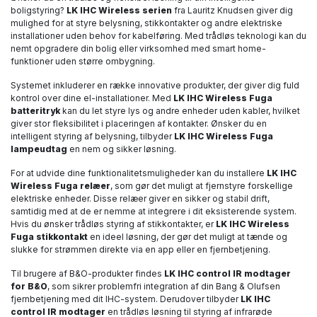
boligstyring?
LK IHC Wireless serien
fra Lauritz Knudsen giver dig
mulighed for at styre belysning, stikkontakter og andre elektriske
installationer uden behov for kabelføring. Med trådløs teknologi kan du
nemt opgradere din bolig eller virksomhed med smart home-
funktioner uden større ombygning.
Systemet inkluderer en række innovative produkter, der giver dig fuld
kontrol over dine el-installationer. Med
LK IHC Wireless Fuga
batteritryk
kan du let styre lys og andre enheder uden kabler, hvilket
giver stor fleksibilitet i placeringen af kontakter. Ønsker du en
intelligent styring af belysning, tilbyder
LK IHC Wireless Fuga
lampeudtag
en nem og sikker løsning.
For at udvide dine funktionalitetsmuligheder kan du installere
LK IHC
Wireless Fuga relæer
, som gør det muligt at fjernstyre forskellige
elektriske enheder. Disse relæer giver en sikker og stabil drift,
samtidig med at de er nemme at integrere i dit eksisterende system.
Hvis du ønsker trådløs styring af stikkontakter, er
LK IHC Wireless
Fuga stikkontakt
en ideel løsning, der gør det muligt at tænde og
slukke for strømmen direkte via en app eller en fjernbetjening.
Til brugere af B&O-produkter findes
LK IHC control IR modtager
for B&O
, som sikrer problemfri integration af din Bang & Olufsen
fjernbetjening med dit IHC-system. Derudover tilbyder
LK IHC
control IR modtager
en trådløs løsning til styring af infrarøde