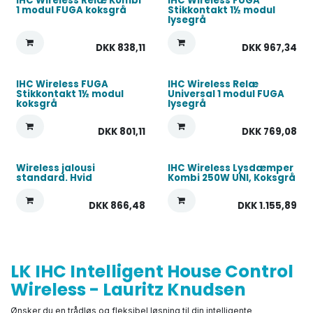
IHC Wireless Relæ Kombi
IHC Wireless FUGA
1 modul FUGA koksgrå
Stikkontakt 1½ modul
lysegrå
DKK
838,11
DKK
967,34
IHC Wireless FUGA
IHC Wireless Relæ
Stikkontakt 1½ modul
Universal 1 modul FUGA
koksgrå
lysegrå
DKK
801,11
DKK
769,08
Wireless jalousi
IHC Wireless Lysdæmper
standard. Hvid
Kombi 250W UNI, Koksgrå
DKK
866,48
DKK
1.155,89
LK IHC Intelligent House Control
Wireless - Lauritz Knudsen
Ønsker du en trådløs og fleksibel løsning til din intelligente