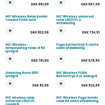
DKK
991,69
DKK
657,09
IHC Wireless Relæ Kombi
IHC Wireless universal
1 modul FUGA hvid
relæ LED/CFL u.
afdækning
DKK
822,56
DKK
734,91
IHC Wireless
Fuga batteritryk 6 slutte
lampeudtag relæ, Ø 80
uden afdækning
lysegrå
DKK
791,60
DKK
578,90
Underlag Rund Ø80
IHC Wireless FUGA
lysegrå
Batteritryk 4 sl. koksgrå
DKK
83,65
DKK
622,59
IHC wireless relæ
IHC Wireless Fuga kombi
universal LED/CFL
relæ 6A uden afdækning
Lysegrå