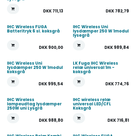
DKK
711,13
DKK
782,79
IHC Wireless FUGA
IHC Wireless Uni
Batteritryk 6 sl. koksgrå
lysdæmper 250 W 1modul
lysegrå
DKK
900,00
DKK
989,84
IHC Wireless Uni
LK Fuga IHC Wireless
lysdæmper 250 W 1modul
relæ universal 1m -
koksgrå
koksgrå
DKK
995,54
DKK
774,76
IHC Wireless
IHC wireless relæ
lampeudtag lysdæmper
universal LED/CFL
250W uni Lysgrå
Koksgrå
DKK
988,80
DKK
716,81