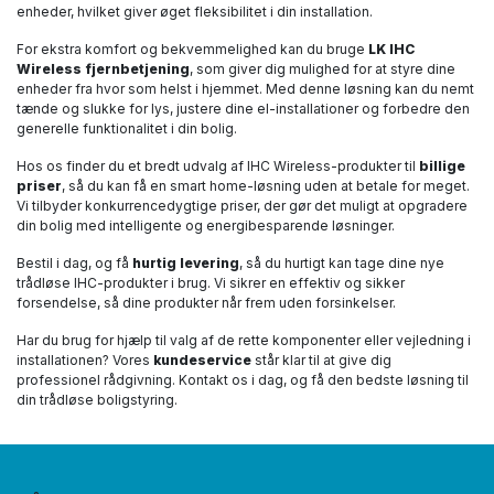
enheder, hvilket giver øget fleksibilitet i din installation.
For ekstra komfort og bekvemmelighed kan du bruge
LK IHC
Wireless fjernbetjening
, som giver dig mulighed for at styre dine
enheder fra hvor som helst i hjemmet. Med denne løsning kan du nemt
tænde og slukke for lys, justere dine el-installationer og forbedre den
generelle funktionalitet i din bolig.
Hos os finder du et bredt udvalg af IHC Wireless-produkter til
billige
priser
, så du kan få en smart home-løsning uden at betale for meget.
Vi tilbyder konkurrencedygtige priser, der gør det muligt at opgradere
din bolig med intelligente og energibesparende løsninger.
Bestil i dag, og få
hurtig levering
, så du hurtigt kan tage dine nye
trådløse IHC-produkter i brug. Vi sikrer en effektiv og sikker
forsendelse, så dine produkter når frem uden forsinkelser.
Har du brug for hjælp til valg af de rette komponenter eller vejledning i
installationen? Vores
kundeservice
står klar til at give dig
professionel rådgivning. Kontakt os i dag, og få den bedste løsning til
din trådløse boligstyring.