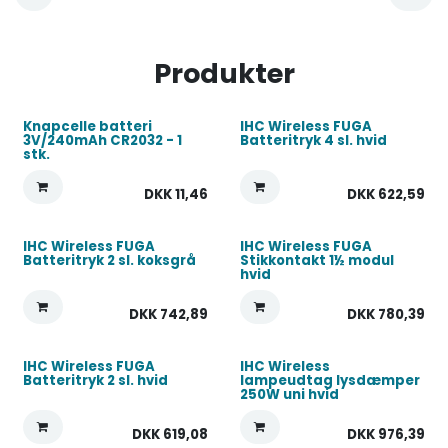
Produkter
Knapcelle batteri
IHC Wireless FUGA
3V/240mAh CR2032 - 1
Batteritryk 4 sl. hvid
stk.
DKK
11,46
DKK
622,59
IHC Wireless FUGA
IHC Wireless FUGA
Batteritryk 2 sl. koksgrå
Stikkontakt 1½ modul
hvid
DKK
742,89
DKK
780,39
IHC Wireless FUGA
IHC Wireless
Batteritryk 2 sl. hvid
lampeudtag lysdæmper
250W uni hvid
DKK
619,08
DKK
976,39