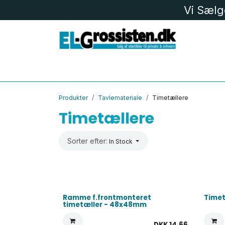
Skip to Content
Vi Sælg
EL MATERIEL
LK
LED
BELYS
Produkter
Tavlemateriale
Timetællere
Timetællere
Sorter efter:
In Stock
Ramme f.frontmonteret
Timet
timetæller - 48x48mm
DKK
14,66