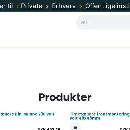
er til
Private
Erhverv
Offentlige inst
NING
KABLER, RØR & KANALER
TAVLEMATERIEL
Produkter
ællere Din-skinne 230 volt
Timetællere frontmontering
volt 48x48mm
DKK
403,29
DKK