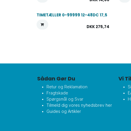
TIMETÆLLER 0-99999 12-48DC 17,5
DKK
275,74
Sådan Gør Du
Vi T
Retur og Reklamation
S
Fragtskade
E
Spørgsmål og Svar
H
Tilmeld dig vores nyhedsbrev her
Guides og Artikler