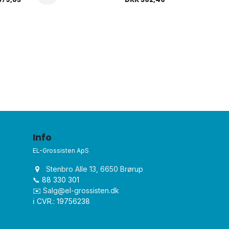
Info
EL-Grossisten ApS
Stenbro Alle 13, 6650 Brørup
📞 88 330 301
✉️
Salg@el-grossisten.dk​
ℹ️ CVR.: 19756238