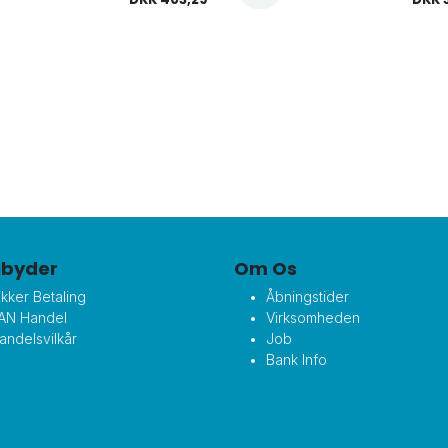
ilbyder
Om Os
ikker Betaling
Åbningstider
AN Handel
Virksomheden
andelsvilkår
Job
Bank Info