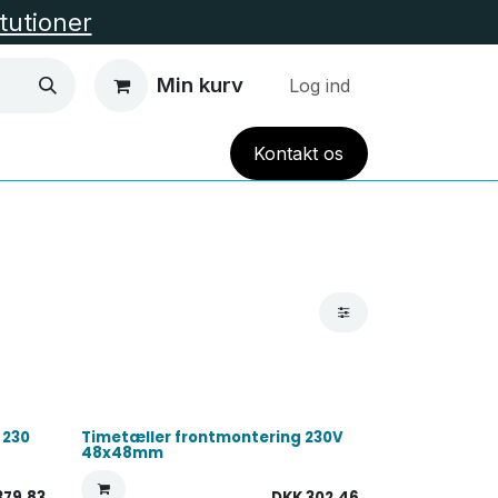
itutioner
Min kurv
Log ind
Kont
akt
os
EL VARME
HUS OG HAVE
TILBUD
Alle Kate
 230
Timetæller frontmontering 230V
48x48mm
379,83
DKK
302,46