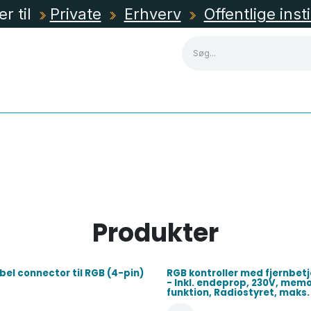
er til
Private
Erhverv
Offentlige inst
NING
KABLER, RØR & KANALER
TAVLEMATERIEL
Produkter
ibel connector til RGB (4-pin)
RGB kontroller med fjernbet
- Inkl. endeprop, 230V, mem
funktion, Radiostyret, maks.