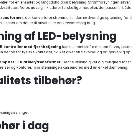
ntiel for en ensartet og langtidsholdbar belysning. Strømforsyningen sikrer,
kvaliteten. Vores udvalg inkluderer forskellige modeller, der passer til både
transformer
, der konverterer strømmen til den nødvendige spænding for di
m, uanset om det er til privat eller erhvervsmæssig brug.
ing af LED-belysning
B kontroller med fjernbetjening
kan du nemt skifte mellem farver, justere
n behov for fysiske kontakter, hvilket giver en fleksibel og brugervenlig op
mpbar LED driver/transformer
. Denne løsning giver dig mulighed for a
værelser og kontorer, hvor stemningen kan ændres med en enkel dæmpning.
litets tilbehør?
ysningsløsninger.
ehør i dag