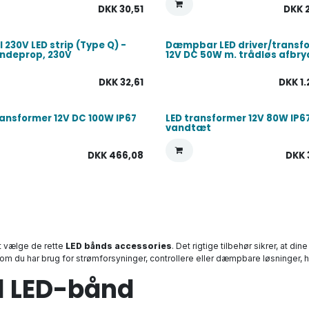
DKK
30,51
DKK
il 230V LED strip (Type Q) -
Dæmpbar LED driver/transf
 endeprop, 230V
12V DC 50W m. trådløs afbry
DKK
32,61
DKK
1
ransformer 12V DC 100W IP67
LED transformer 12V 80W IP6
vandtæt
DKK
466,08
DKK
at vælge de rette
LED bånds accessories
. Det rigtige tilbehør sikrer, at d
m du har brug for strømforsyninger, controllere eller dæmpbare løsninger, har
l LED-bånd