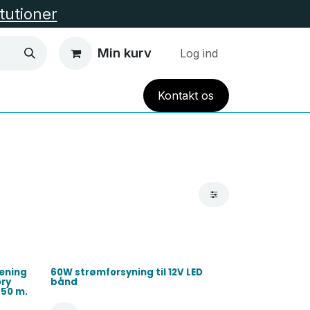
itutioner
Min kurv
Log ind
Kont
akt
os
EL VARME
HUS OG HAVE
TILBUD
Alle Kate
jening
60W strømforsyning til 12V LED
ory
bånd
 50 m.