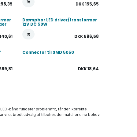
298,35
DKK
155,65
ormer
Dæmpbar LED driver/transformer
der
12V DC 50W
.240,61
DKK
596,58
7
Connector til SMD 5050
389,81
DKK
18,64
ine LED-bånd fungerer problemfrit, får den korrekte
 vi et bredt udvalg af tilbehør, der matcher dine behov.