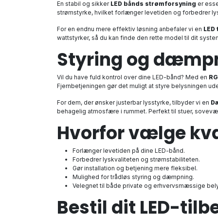
En stabil og sikker
LED bånds strømforsyning
er esse
strømstyrke, hvilket forlænger levetiden og forbedrer lys
For en endnu mere effektiv løsning anbefaler vi en
LED 
wattstyrker, så du kan finde den rette model til dit syste
Styring og dæmpn
Vil du have fuld kontrol over dine LED-bånd? Med en
RG
Fjernbetjeningen gør det muligt at styre belysningen ude
For dem, der ønsker justerbar lysstyrke, tilbyder vi en
Dæ
behagelig atmosfære i rummet. Perfekt til stuer, sove
Hvorfor vælge kva
Forlænger levetiden på dine LED-bånd.
Forbedrer lyskvaliteten og strømstabiliteten.
Gør installation og betjening mere fleksibel.
Mulighed for trådløs styring og dæmpning.
Velegnet til både private og erhvervsmæssige bel
Bestil dit LED-tilb