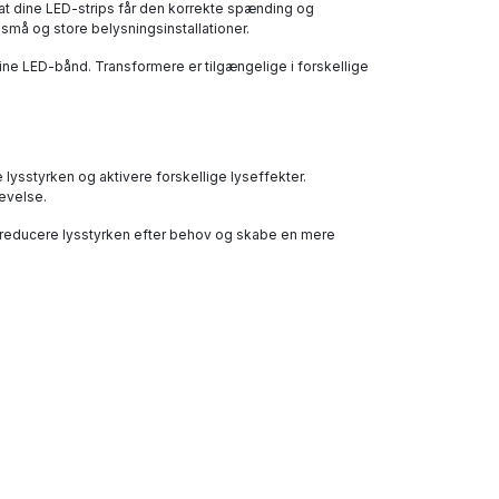
 at dine LED-strips får den korrekte spænding og
 små og store belysningsinstallationer.
ne LED-bånd. Transformere er tilgængelige i forskellige
 lysstyrken og aktivere forskellige lyseffekter.
levelse.
t reducere lysstyrken efter behov og skabe en mere