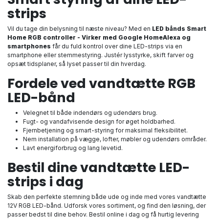
strips
Vil du tage din belysning til næste niveau? Med en
LED bånds Smart
Home RGB controller - Virker med Google HomeAlexa og
smartphones
får du fuld kontrol over dine LED-strips via en
smartphone eller stemmestyring. Justér lysstyrke, skift farver og
opsæt tidsplaner, så lyset passer til din hverdag.
Fordele ved vandtætte RGB
LED-bånd
Velegnet til både indendørs og udendørs brug.
Fugt- og vandafvisende design for øget holdbarhed.
Fjernbetjening og smart-styring for maksimal fleksibilitet.
Nem installation på vægge, lofter, møbler og udendørs områder.
Lavt energiforbrug og lang levetid.
Bestil dine vandtætte LED-
strips i dag
Skab den perfekte stemning både ude og inde med vores vandtætte
12V RGB LED-bånd. Udforsk vores sortiment, og find den løsning, der
passer bedst til dine behov. Bestil online i dag og få hurtig levering