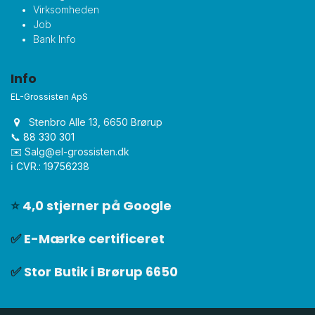
Virksomheden
Job
Bank Info
Info
EL-Grossisten ApS
Stenbro Alle 13, 6650 Brørup
📞 88 330 301
✉️
Salg@el-grossisten.dk​
ℹ️ CVR.: 19756238
⭐
4,0 stjerner på Google
✅
E-Mærke certificeret
✅
Stor Butik i Brørup 6650