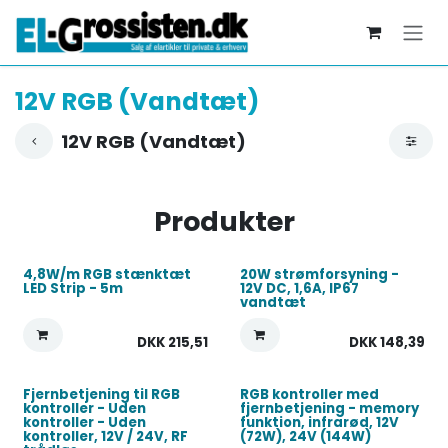
Skip to Content
12V RGB (Vandtæt)
12V RGB (Vandtæt)
Produkter
4,8W/m RGB stænktæt
20W strømforsyning -
LED Strip - 5m
12V DC, 1,6A, IP67
vandtæt
DKK
215,51
DKK
148,39
Fjernbetjening til RGB
RGB kontroller med
kontroller - Uden
fjernbetjening - memory
kontroller - Uden
funktion, infrarød, 12V
kontroller, 12V / 24V, RF
(72W), 24V (144W)