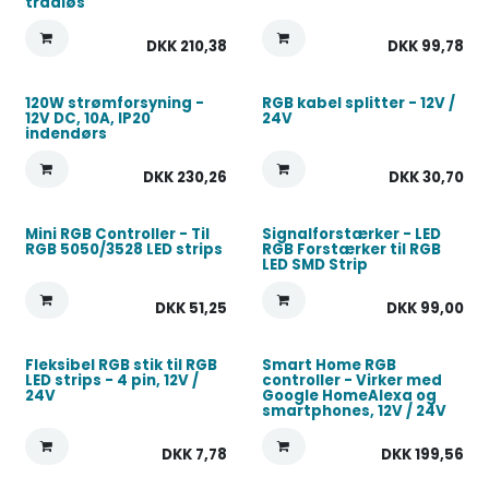
trådløs
DKK
210,38
DKK
99,78
120W strømforsyning -
RGB kabel splitter - 12V /
12V DC, 10A, IP20
24V
indendørs
DKK
230,26
DKK
30,70
Mini RGB Controller - Til
Signalforstærker - LED
RGB 5050/3528 LED strips
RGB Forstærker til RGB
LED SMD Strip
DKK
51,25
DKK
99,00
Fleksibel RGB stik til RGB
Smart Home RGB
LED strips - 4 pin, 12V /
controller - Virker med
24V
Google HomeAlexa og
smartphones, 12V / 24V
DKK
7,78
DKK
199,56