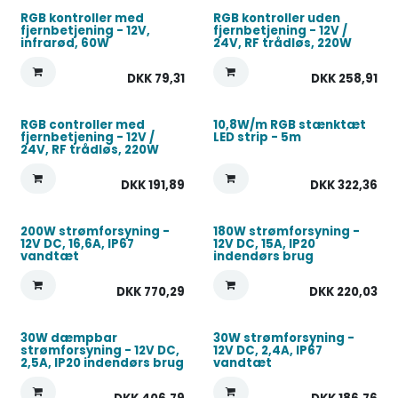
RGB kontroller med
RGB kontroller uden
fjernbetjening - 12V,
fjernbetjening - 12V /
infrarød, 60W
24V, RF trådløs, 220W
DKK
79,31
DKK
258,91
RGB controller med
10,8W/m RGB stænktæt
fjernbetjening - 12V /
LED strip - 5m
24V, RF trådløs, 220W
DKK
191,89
DKK
322,36
200W strømforsyning -
180W strømforsyning -
12V DC, 16,6A, IP67
12V DC, 15A, IP20
vandtæt
indendørs brug
DKK
770,29
DKK
220,03
30W dæmpbar
30W strømforsyning -
strømforsyning - 12V DC,
12V DC, 2,4A, IP67
2,5A, IP20 indendørs brug
vandtæt