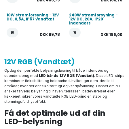
DKK
406,79
DKK
186,76
10W strømforsyning - 12V
240W strømforsyning -
DC, 0,8A, IP67 vandtæt
12V DC, 20A, IP20
indendørs
DKK
99,78
DKK
195,00
12V RGB (Vandtæt)
Opdag den perfekte belysningsløsning til både indendørs og
udendørs brug med
LED bånds 12V RGB (Vandtæt)
. Disse LED-strips
kombinerer fleksibilitet og holdbarhed, hvilket gør dem ideelle til
områder, hvor der er risiko for fugt og vandpåvirkning. Uanset om du
ønsker farverig belysning til haven, terrassen, badeværelset eller
køkkenet, sikrer vores vandtætte RGB LED-bånd en stabil og
stemningsfuld lyseffekt.
Få det optimale ud af din
LED-belysning