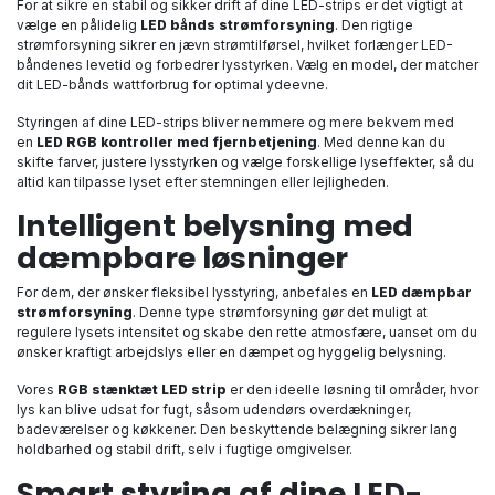
For at sikre en stabil og sikker drift af dine LED-strips er det vigtigt at
vælge en pålidelig
LED bånds strømforsyning
. Den rigtige
strømforsyning sikrer en jævn strømtilførsel, hvilket forlænger LED-
båndenes levetid og forbedrer lysstyrken. Vælg en model, der matcher
dit LED-bånds wattforbrug for optimal ydeevne.
Styringen af dine LED-strips bliver nemmere og mere bekvem med
en
LED RGB kontroller med fjernbetjening
. Med denne kan du
skifte farver, justere lysstyrken og vælge forskellige lyseffekter, så du
altid kan tilpasse lyset efter stemningen eller lejligheden.
Intelligent belysning med
dæmpbare løsninger
For dem, der ønsker fleksibel lysstyring, anbefales en
LED dæmpbar
strømforsyning
. Denne type strømforsyning gør det muligt at
regulere lysets intensitet og skabe den rette atmosfære, uanset om du
ønsker kraftigt arbejdslys eller en dæmpet og hyggelig belysning.
Vores
RGB stænktæt LED strip
er den ideelle løsning til områder, hvor
lys kan blive udsat for fugt, såsom udendørs overdækninger,
badeværelser og køkkener. Den beskyttende belægning sikrer lang
holdbarhed og stabil drift, selv i fugtige omgivelser.
Smart styring af dine LED-