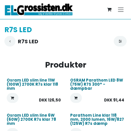
Skip to Content
R7S LED
R7S LED
Produkter
Osram LED slim line 11W
OSRAM Parathom LED 8W
(100W) 2700K R7s klar 118
(75W) R7S 300° -
mm
dæmpbar
DKK
126,50
DKK
91,44
Osram LED slim line 6W
Parathom Line klar 118
(60W) 2700K R7s klar 78
mm, 2000 lumen, 16W/827
mm
(125W) R7s dæmp