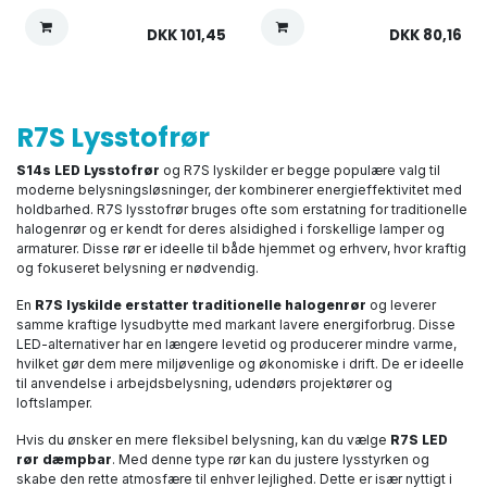
DKK
101,45
DKK
80,16
R7S Lysstofrør
S14s LED Lysstofrør
og R7S lyskilder er begge populære valg til
moderne belysningsløsninger, der kombinerer energieffektivitet med
holdbarhed. R7S lysstofrør bruges ofte som erstatning for traditionelle
halogenrør og er kendt for deres alsidighed i forskellige lamper og
armaturer. Disse rør er ideelle til både hjemmet og erhverv, hvor kraftig
og fokuseret belysning er nødvendig.
En
R7S lyskilde erstatter traditionelle halogenrør
og leverer
samme kraftige lysudbytte med markant lavere energiforbrug. Disse
LED-alternativer har en længere levetid og producerer mindre varme,
hvilket gør dem mere miljøvenlige og økonomiske i drift. De er ideelle
til anvendelse i arbejdsbelysning, udendørs projektører og
loftslamper.
Hvis du ønsker en mere fleksibel belysning, kan du vælge
R7S LED
rør dæmpbar
. Med denne type rør kan du justere lysstyrken og
skabe den rette atmosfære til enhver lejlighed. Dette er især nyttigt i