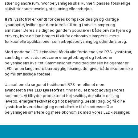
stuer og andre rum, hvor belysningen skal kunne tilpasses forskellige
aktiviteter som læsning, afslapning eller arbejde.
R7S
lysstofrør er kendt for deres kompakte design og kraftige
lysudbytte, hvilket gør dem ideelle til brug i smalle lamper og
armaturer. Deres alsidighed gør dem populære i både private hjem og
erhverv, hvor de kan bruges til alt fra dekorative lamper til mere
funktionelle applikationer som arbejdsbelysning og udendørs brug.
Med moderne LED-teknologi får du alle fordelene ved R7S-lysstofrør,
samtidig med at du reducerer energiforbruget og forbedrer
belysningens kvalitet. Sammenlignet med traditionelle halogenrør er
LED-rør en langt mere bæredygtig løsning, der giver både økonomiske
og miljømæssige fordele.
Uanset om du søger et traditionelt R7S-rør eller et mere
avanceret
S14s LED Lysstofrør
, finder du et bredt udvalg i vores
sortiment. Vi tilbyder produkter af høj kvalitet, der sikrer en lang
levetid, energieffektivitet og flot belysning. Bestil i dag, og få dine
lysstofrør leveret hurtigt og nemt direkte til din adresse. Gør
belysningen smartere og mere økonomisk med vores LED-løsninger.