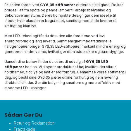
En anden fordel ved
GY6,35 stiftpærer
er deres alsidighed. De kan
bruges i alt fra spots og pendellamper til arbejdsbelysning og
dekorative armaturer. Deres kompakte design gør dem ideelle til
steder, hvor pladsen er begrænset, samtidig med at de leverer et
kraftigt og klart lys.
Med LED-teknologi får du desuden alle fordelene ved lavt
energiforbrug og lang levetid. Sammenlignet med traditionelle
halogenpærer bruger GY6,35 LED-stiftpærer markant mindre energi og
genererer mindre varme, hvilket gør dem både sikre og bæredygtige.
Uanset dine behov finder du et bredt udvalg af
GY6,35 LED
stiftpærer
hos os. Vi tilbyder produkter af høj kvalitet, der sikrer
holdbarhed, flot lys og lavt energiforbrug. Gennemse vores sortiment i
dag, og bestil dine GY6,35 pærer online for hurtig og nem levering
direkte til din dør. Gør din belysning smartere og mere effektiv med
moderne LED-løsninger.
Sådan Gør Du
Retur og Reklamation
Fragtskade