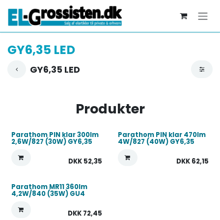
Skip to Content
GY6,35 LED
GY6,35 LED
Produkter
Parathom PIN klar 300lm
Parathom PIN klar 470lm
2,6W/827 (30W) GY6,35
4W/827 (40W) GY6,35
DKK
52,35
DKK
62,15
Parathom MR11 360lm
4,2W/840 (35W) GU4
DKK
72,45