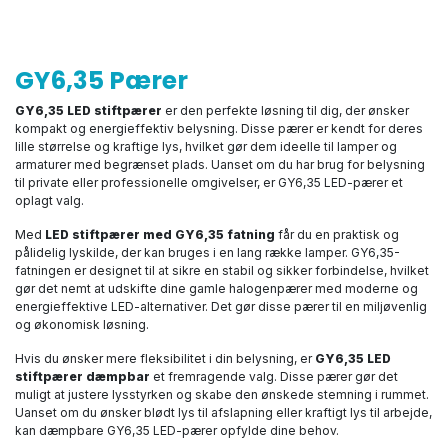
GY6,35 Pærer
GY6,35 LED stiftpærer
er den perfekte løsning til dig, der ønsker
kompakt og energieffektiv belysning. Disse pærer er kendt for deres
lille størrelse og kraftige lys, hvilket gør dem ideelle til lamper og
armaturer med begrænset plads. Uanset om du har brug for belysning
til private eller professionelle omgivelser, er GY6,35 LED-pærer et
oplagt valg.
Med
LED stiftpærer med GY6,35 fatning
får du en praktisk og
pålidelig lyskilde, der kan bruges i en lang række lamper. GY6,35-
fatningen er designet til at sikre en stabil og sikker forbindelse, hvilket
gør det nemt at udskifte dine gamle halogenpærer med moderne og
energieffektive LED-alternativer. Det gør disse pærer til en miljøvenlig
og økonomisk løsning.
Hvis du ønsker mere fleksibilitet i din belysning, er
GY6,35 LED
stiftpærer dæmpbar
et fremragende valg. Disse pærer gør det
muligt at justere lysstyrken og skabe den ønskede stemning i rummet.
Uanset om du ønsker blødt lys til afslapning eller kraftigt lys til arbejde,
kan dæmpbare GY6,35 LED-pærer opfylde dine behov.