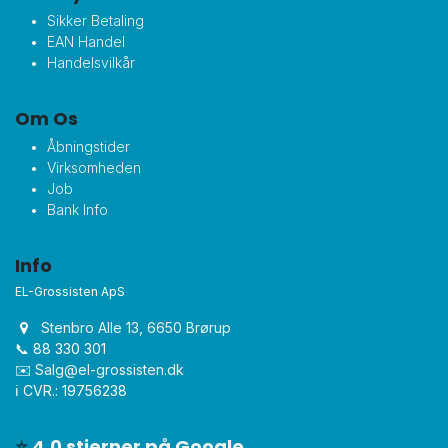
Sikker Betaling
EAN Handel
Handelsvilkår
Om Os
Åbningstider
Virksomheden
Job
Bank Info
Info
EL-Grossisten ApS
Stenbro Alle 13, 6650 Brørup
📞 88 330 301
✉️
Salg@el-grossisten.dk​
ℹ️ CVR.: 19756238
⭐
4,0 stjerner på Google