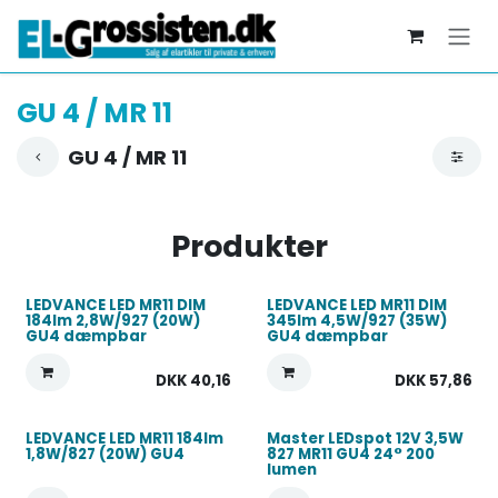
Skip to Content
GU 4 / MR 11
GU 4 / MR 11
Produkter
LEDVANCE LED MR11 DIM
LEDVANCE LED MR11 DIM
184lm 2,8W/927 (20W)
345lm 4,5W/927 (35W)
GU4 dæmpbar
GU4 dæmpbar
DKK
40,16
DKK
57,86
LEDVANCE LED MR11 184lm
Master LEDspot 12V 3,5W
1,8W/827 (20W) GU4
827 MR11 GU4 24° 200
lumen