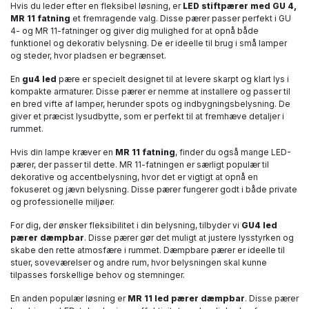
Hvis du leder efter en fleksibel løsning, er
LED stiftpærer med GU 4,
MR 11 fatning
et fremragende valg. Disse pærer passer perfekt i GU
4- og MR 11-fatninger og giver dig mulighed for at opnå både
funktionel og dekorativ belysning. De er ideelle til brug i små lamper
og steder, hvor pladsen er begrænset.
En
gu4 led
pære er specielt designet til at levere skarpt og klart lys i
kompakte armaturer. Disse pærer er nemme at installere og passer til
en bred vifte af lamper, herunder spots og indbygningsbelysning. De
giver et præcist lysudbytte, som er perfekt til at fremhæve detaljer i
rummet.
Hvis din lampe kræver en
MR 11 fatning
, finder du også mange LED-
pærer, der passer til dette. MR 11-fatningen er særligt populær til
dekorative og accentbelysning, hvor det er vigtigt at opnå en
fokuseret og jævn belysning. Disse pærer fungerer godt i både private
og professionelle miljøer.
For dig, der ønsker fleksibilitet i din belysning, tilbyder vi
GU4 led
pærer dæmpbar
. Disse pærer gør det muligt at justere lysstyrken og
skabe den rette atmosfære i rummet. Dæmpbare pærer er ideelle til
stuer, soveværelser og andre rum, hvor belysningen skal kunne
tilpasses forskellige behov og stemninger.
En anden populær løsning er
MR 11 led pærer dæmpbar
. Disse pærer