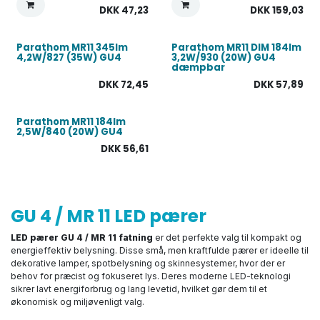
DKK
47,23
DKK
159,03
Parathom MR11 345lm
Parathom MR11 DIM 184lm
4,2W/827 (35W) GU4
3,2W/930 (20W) GU4
dæmpbar
DKK
72,45
DKK
57,89
Parathom MR11 184lm
2,5W/840 (20W) GU4
DKK
56,61
GU 4 / MR 11 LED pærer
LED pærer GU 4 / MR 11 fatning
er det perfekte valg til kompakt og
energieffektiv belysning. Disse små, men kraftfulde pærer er ideelle til
dekorative lamper, spotbelysning og skinnesystemer, hvor der er
behov for præcist og fokuseret lys. Deres moderne LED-teknologi
sikrer lavt energiforbrug og lang levetid, hvilket gør dem til et
økonomisk og miljøvenligt valg.