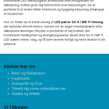
kombinerer LED-teknologiens effektivitet med muligheden for
dæmpning, hvilket giver dig fuld kontrol over belysningen. De er
perfekte til at skabe både funktionel og hyggelig belysning afhængigt
af situationen.
Hos os finder du et bredt udvalg af
LED pærer GU 4 / MR 11 fatning
,
der opfylder ethvert behov. Uanset om du søger standardpærer eller
dæmpbare løsninger, tilbyder vi produkter af høj kvalitet, der
kombinerer holdbarhed og energibesparelse. Bestil dine GU 4 / MR 11
LED-pærer online i dag, og få dem leveret hurtigt og nemt direkte til din
adresse.
Sådan Gør Du
Retur og Reklamation
Fragtskade
Spørgsmål og Svar
Tilmeld dig vores nyhedsbrev her
Guides og Artikler
Vi Tilbyder