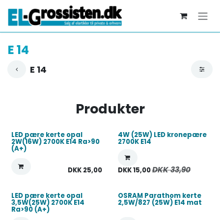
Skip to Content
E 14
E 14
Produkter
LED pære kerte opal
4W (25W) LED kronepære
2W(16W) 2700K E14 Ra>90
2700K E14
(A+)
DKK
33,90
DKK
25,00
DKK
15,00
LED pære kerte opal
OSRAM Parathom kerte
3,5W(25W) 2700K E14
2,5W/827 (25W) E14 mat
Ra>90 (A+)