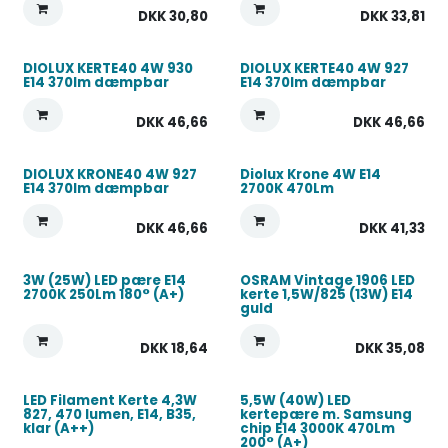
DKK
30,80
DKK
33,81
DIOLUX KERTE40 4W 930
DIOLUX KERTE40 4W 927
E14 370lm dæmpbar
E14 370lm dæmpbar
DKK
46,66
DKK
46,66
DIOLUX KRONE40 4W 927
Diolux Krone 4W E14
E14 370lm dæmpbar
2700K 470Lm
DKK
46,66
DKK
41,33
3W (25W) LED pære E14
OSRAM Vintage 1906 LED
2700K 250Lm 180° (A+)
kerte 1,5W/825 (13W) E14
guld
DKK
18,64
DKK
35,08
LED Filament Kerte 4,3W
5,5W (40W) LED
827, 470 lumen, E14, B35,
kertepære m. Samsung
klar (A++)
chip E14 3000K 470Lm
200° (A+)