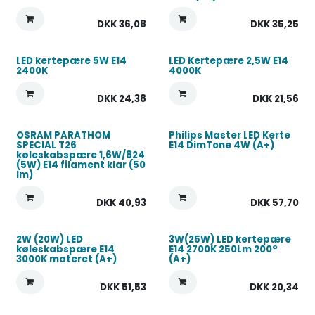
DKK
36,08
DKK
35,25
LED kertepære 5W E14
LED Kertepære 2,5W E14
2400K
4000K
DKK
24,38
DKK
21,56
OSRAM PARATHOM
Philips Master LED Kerte
SPECIAL T26
E14 DimTone 4W (A+)
køleskabspære 1,6W/824
(5W) E14 filament klar (50
lm)
DKK
40,93
DKK
57,70
2W (20W) LED
3W(25W) LED kertepære
køleskabspære E14
E14 2700K 250Lm 200°
3000K materet (A+)
(A+)
DKK
51,53
DKK
20,34