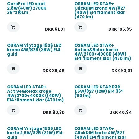
CorePro LED spot
OSRAM LED STAR+
2,8W(40W) 2700K
ClickDIM krone 4W/827
36°210Lm
(40W) E14 fiament klar
(470 lm)
DKK
61,01
DKK
105,95
OSRAM Vintage 1906 LED
OSRAM LED STAR+
krone 4W/825 (36W) E14
Active&Relax kerte
guld
4W/2700+4000K (40W)
E14 filament klar (470 lm)
DKK
39,45
DKK
93,01
OSRAM LED STAR+
OSRAM LED STAR R39
Active&Relax krone
1,5W/827 (12W) E14 36°
4W/2700+4000K ((40W)
(110 lm)
E14 filament klar (470 lm)
DKK
90,30
DKK
40,94
OSRAM Vintage 1906 LED
OSRAM LED STAR+
kerte 2,5W/825 (22W) E14
ClickDIM kerte 4W/827
guld
(40W) E14 filament klar