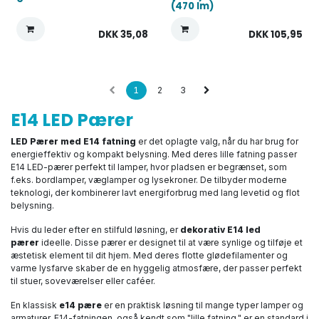
(470 lm)
DKK
35,08
DKK
105,95
1
2
3
E14 LED Pærer
LED Pærer med E14 fatning
er det oplagte valg, når du har brug for
energieffektiv og kompakt belysning. Med deres lille fatning passer
E14 LED-pærer perfekt til lamper, hvor pladsen er begrænset, som
f.eks. bordlamper, væglamper og lysekroner. De tilbyder moderne
teknologi, der kombinerer lavt energiforbrug med lang levetid og flot
belysning.
Hvis du leder efter en stilfuld løsning, er
dekorativ E14 led
pærer
ideelle. Disse pærer er designet til at være synlige og tilføje et
æstetisk element til dit hjem. Med deres flotte glødefilamenter og
varme lysfarve skaber de en hyggelig atmosfære, der passer perfekt
til stuer, soveværelser eller caféer.
En klassisk
e14 pære
er en praktisk løsning til mange typer lamper og
armaturer. E14-fatningen, også kendt som "lille fatning," er en standard i