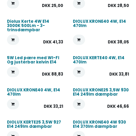
DKK
25,00
DKK
28,50
Diolux Kerte 4W E14
DIOLUX KRONE40 4W, E14
3000K 500Lm - 3-
470lm
trinsdæmpbar
DKK
41,33
DKK
38,05
5W Led pære med WI-FI
DIOLUX KERTE40 4W, E14
Og justerbar kelvin E14
470lm
DKK
88,83
DKK
33,81
DIOLUX KRONE40 4W, E14
DIOLUX KRONE25 3,5W 930
470lm
E14 249lm dæmpbar
DKK
33,21
DKK
46,66
DIOLUX KERTE25 3,5W 927
DIOLUX KRONE40 4W 930
E14 249lm dæmpbar
E14 370lm dæmpbar