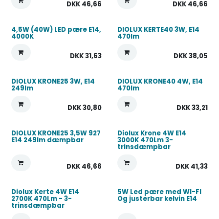
DKK
46,66
DKK
46,66
4,5W (40W) LED pære E14,
DIOLUX KERTE40 3W, E14
4000K
470lm
DKK
31,63
DKK
38,05
DIOLUX KRONE25 3W, E14
DIOLUX KRONE40 4W, E14
249lm
470lm
DKK
30,80
DKK
33,21
DIOLUX KRONE25 3,5W 927
Diolux Krone 4W E14
E14 249lm dæmpbar
3000K 470Lm 3-
trinsdæmpbar
DKK
46,66
DKK
41,33
Diolux Kerte 4W E14
5W Led pære med WI-FI
2700K 470Lm - 3-
Og justerbar kelvin E14
trinsdæmpbar