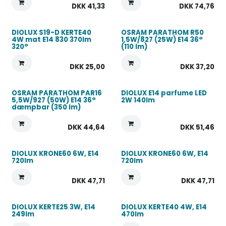
DKK
41,33
DKK
74,76
DIOLUX S19-D KERTE40
OSRAM PARATHOM R50
4W mat E14 830 370lm
1,5W/827 (25W) E14 36°
320°
(110 lm)
DKK
25,00
DKK
37,20
OSRAM PARATHOM PAR16
DIOLUX E14 parfume LED
5,5W/927 (50W) E14 36°
2W 140lm
dæmpbar (350 lm)
DKK
44,64
DKK
51,46
DIOLUX KRONE60 6W, E14
DIOLUX KRONE60 6W, E14
720lm
720lm
DKK
47,71
DKK
47,71
DIOLUX KERTE25 3W, E14
DIOLUX KERTE40 4W, E14
249lm
470lm