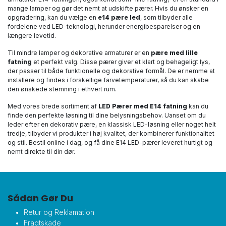
mange lamper og gør det nemt at udskifte pærer. Hvis du ønsker en
opgradering, kan du vælge en
e14 pære led
, som tilbyder alle
fordelene ved LED-teknologi, herunder energibesparelser og en
længere levetid.
Til mindre lamper og dekorative armaturer er en
pære med lille
fatning
et perfekt valg. Disse pærer giver et klart og behageligt lys,
der passer til både funktionelle og dekorative formål. De er nemme at
installere og findes i forskellige farvetemperaturer, så du kan skabe
den ønskede stemning i ethvert rum.
Med vores brede sortiment af
LED Pærer med E14 fatning
kan du
finde den perfekte løsning til dine belysningsbehov. Uanset om du
leder efter en dekorativ pære, en klassisk LED-løsning eller noget helt
tredje, tilbyder vi produkter i høj kvalitet, der kombinerer funktionalitet
og stil. Bestil online i dag, og få dine E14 LED-pærer leveret hurtigt og
nemt direkte til din dør.
Sådan Gør Du
Retur og Reklamation
Fragtskade