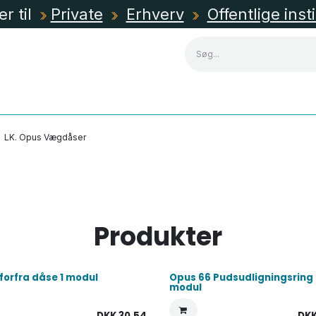
er til
Private
Erhverv
Offentlige inst
NING
KABLER, RØR & KANALER
TAVLEMATERIEL
LK. Opus Vægdåser
Produkter
forfra dåse 1 modul
Opus 66 Pudsudligningsring 
modul
DKK
30,54
DK