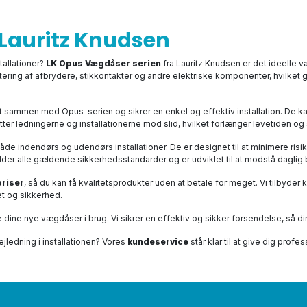
Lauritz Knudsen
tallationer?
LK Opus Vægdåser serien
fra Lauritz Knudsen er det ideelle v
ntering af afbrydere, stikkontakter og andre elektriske komponenter, hvilket
kt sammen med Opus-serien og sikrer en enkel og effektiv installation. De ka
ledningerne og installationerne mod slid, hvilket forlænger levetiden og si
åde indendørs og udendørs installationer. De er designet til at minimere risik
fylder alle gældende sikkerhedsstandarder og er udviklet til at modstå daglig 
priser
, så du kan få kvalitetsprodukter uden at betale for meget. Vi tilbyder
et og sikkerhed.
ge dine nye vægdåser i brug. Vi sikrer en effektiv og sikker forsendelse, så d
vejledning i installationen? Vores
kundeservice
står klar til at give dig prof