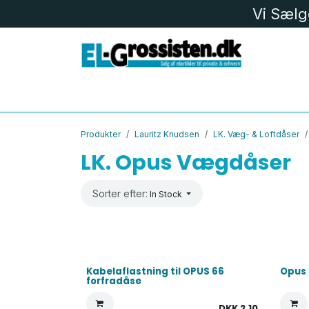
Skip to Content
Vi Sælg
EL MATERIEL
LK
LED
BELYS
Produkter
Lauritz Knudsen
LK. Væg- & Loftdåser
LK. Opus Vægdåser
Sorter efter:
In Stock
Kabelaflastning til OPUS 66
Opus 
forfradåse
DKK
2,10