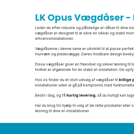
LK Opus Vægdåser - 
Leder du efter robuste og pålidelige el-dåser til dine ins
vægdåser er designet til at sikre en sikker og stabil mo
erhvervsinstallationer.
Vægdåserne i denne serie er udviklet til at passe perfe
murværk og pladevægge. Deres holdbare design beskytter 
Disse vægdåser giver en fleksibel og sikker løsning til b
hvilket er afgørende for en stabil el-installation. De op
Hos os finder du et stort udvalg af vægdåser til
billige 
installationer uden at gå på kompromis med funktionalit
Bestil i dag, og få
hurtig levering
, så du hurtigt kan ta
Har du brug for hjælp til valg af de rette produkter eller 
løsning til dine el-installationer.