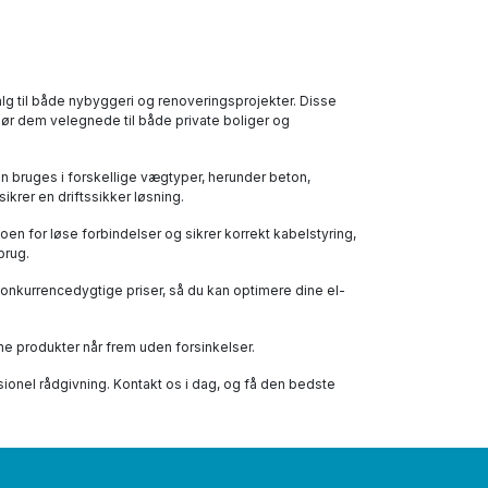
alg til både nybyggeri og renoveringsprojekter. Disse
 gør dem velegnede til både private boliger og
n bruges i forskellige vægtyper, herunder beton,
krer en driftssikker løsning.
oen for løse forbindelser og sikrer korrekt kabelstyring,
brug.
 konkurrencedygtige priser, så du kan optimere dine el-
ine produkter når frem uden forsinkelser.
essionel rådgivning. Kontakt os i dag, og få den bedste