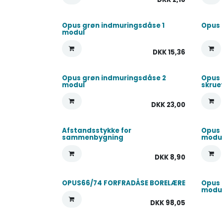
Opus grøn indmuringsdåse 1
Opus 
modul
DKK
15,36
Opus grøn indmuringsdåse 2
Opus 
modul
skrue
DKK
23,00
Afstandsstykke for
Opus 
sammenbygning
modu
DKK
8,90
OPUS66/74 FORFRADÅSE BORELÆRE
Opus 
modu
DKK
98,05