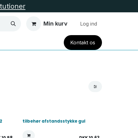
itutioner
Min kurv
Log ind
Kont
akt
os
EL VARME
HUS OG HAVE
TILBUD
Alle Kate
2
tilbehør afstandsstykke gul
K
10,58
DKK
10,63