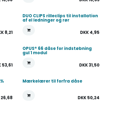
DUO CLIPS rilleclips til installation
af el ledninger og rør
KK
8,21
DKK
4,95
OPUS® 66 dåse for indstøbning
gul 1 modul
K
53,61
DKK
31,50
2½
Mærkelærer til forfra dåse
K
26,68
DKK
50,24