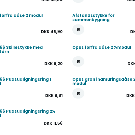
forfra dåse 2 modul
Afstandsstykke for
sammenbygning
DKK
45,90
D
66 Skillestykke med
Opus forfra dåse 2 ½modul
tårn
DKK
8,20
DK
66 Pudsudligningsring 1
Opus grøn indmuringsdåse 
l
modul
DKK
9,81
DK
66 Pudsudligningsring 2½
l
DKK
11,56