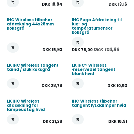
DKK
18,84
DKK
13,16
IHC Wireless tilbehør
IHC Fuga Afdækning til
afdækning 44x26mm
lux- og
koksgrå
temperatursensor
koksgrå
DKK
103,86
DKK
15,93
DKK
75,00
LK IHC Wireless tangent
LK IHC® Wireless
tænd / sluk koksgrå
·reservedel tangent
blank hvid
DKK
28,78
DKK
10,53
LK IHC Wireless
IHC Wireless tilbehør
afdækning for
tangent lysdæmper hvid
lampeudtag hvid
DKK
21,38
DKK
15,91