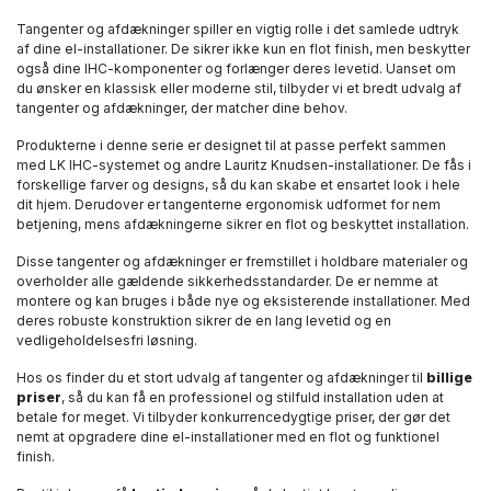
Tangenter og afdækninger spiller en vigtig rolle i det samlede udtryk
af dine el-installationer. De sikrer ikke kun en flot finish, men beskytter
også dine IHC-komponenter og forlænger deres levetid. Uanset om
du ønsker en klassisk eller moderne stil, tilbyder vi et bredt udvalg af
tangenter og afdækninger, der matcher dine behov.
Produkterne i denne serie er designet til at passe perfekt sammen
med LK IHC-systemet og andre Lauritz Knudsen-installationer. De fås i
forskellige farver og designs, så du kan skabe et ensartet look i hele
dit hjem. Derudover er tangenterne ergonomisk udformet for nem
betjening, mens afdækningerne sikrer en flot og beskyttet installation.
Disse tangenter og afdækninger er fremstillet i holdbare materialer og
overholder alle gældende sikkerhedsstandarder. De er nemme at
montere og kan bruges i både nye og eksisterende installationer. Med
deres robuste konstruktion sikrer de en lang levetid og en
vedligeholdelsesfri løsning.
Hos os finder du et stort udvalg af tangenter og afdækninger til
billige
priser
, så du kan få en professionel og stilfuld installation uden at
betale for meget. Vi tilbyder konkurrencedygtige priser, der gør det
nemt at opgradere dine el-installationer med en flot og funktionel
finish.