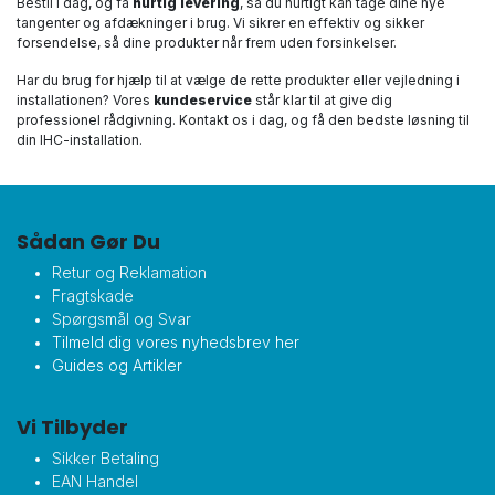
Bestil i dag, og få
hurtig levering
, så du hurtigt kan tage dine nye
tangenter og afdækninger i brug. Vi sikrer en effektiv og sikker
forsendelse, så dine produkter når frem uden forsinkelser.
Har du brug for hjælp til at vælge de rette produkter eller vejledning i
installationen? Vores
kundeservice
står klar til at give dig
professionel rådgivning. Kontakt os i dag, og få den bedste løsning til
din IHC-installation.
Sådan Gør Du
Retur og Reklamation
Fragtskade
Spørgsmål og Svar
Tilmeld dig vores nyhedsbrev her
Guides og Artikler
Vi Tilbyder
Sikker Betaling
EAN Handel