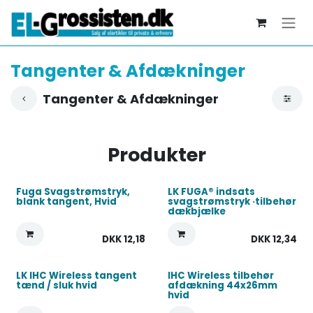
Skip to Content
Tangenter & Afdækninger
Tangenter & Afdækninger
Produkter
Fuga Svagstrømstryk,
LK FUGA® indsats
blank tangent, Hvid
svagstrømstryk ·tilbehør
dækbjælke
DKK
12,18
DKK
12,34
LK IHC Wireless tangent
IHC Wireless tilbehør
tænd / sluk hvid
afdækning 44x26mm
hvid