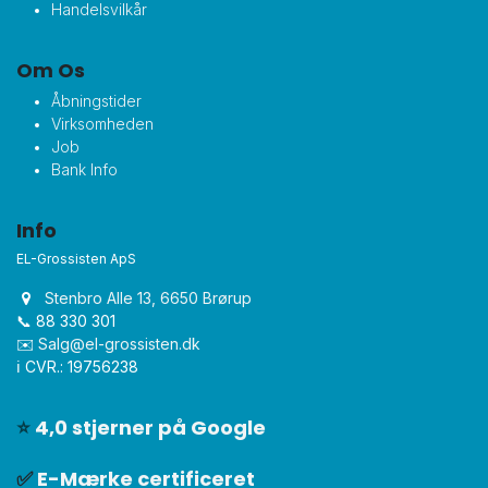
Handelsvilkår
Om Os
Åbningstider
Virksomheden
Job
Bank Info
Info
EL-Grossisten ApS
Stenbro Alle 13, 6650 Brørup
📞 88 330 301
✉️
Salg@el-grossisten.dk​
ℹ️ CVR.: 19756238
⭐
4,0 stjerner på Google
✅
E-Mærke certificeret