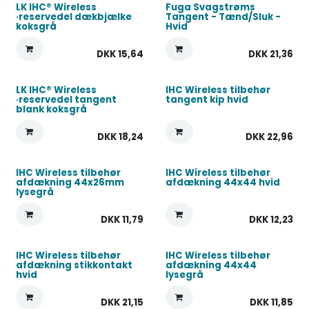
LK IHC® Wireless
Fuga Svagstrøms
·reservedel dækbjælke
Tangent - Tænd/Sluk -
koksgrå
Hvid
DKK
15,64
DKK
21,36
LK IHC® Wireless
IHC Wireless tilbehør
·reservedel tangent
tangent kip hvid
blank koksgrå
DKK
18,24
DKK
22,96
IHC Wireless tilbehør
IHC Wireless tilbehør
afdækning 44x26mm
afdækning 44x44 hvid
lysegrå
DKK
11,79
DKK
12,23
IHC Wireless tilbehør
IHC Wireless tilbehør
afdækning stikkontakt
afdækning 44x44
hvid
lysegrå
DKK
21,15
DKK
11,85