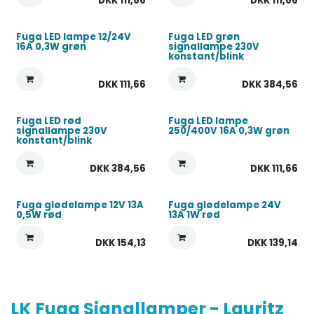
DKK
111,66
DKK
111,66
Fuga LED lampe 12/24V
Fuga LED grøn
16A 0,3W grøn
signallampe 230V
konstant/blink
DKK
111,66
DKK
384,56
Fuga LED rød
Fuga LED lampe
signallampe 230V
250/400V 16A 0,3W grøn
konstant/blink
DKK
384,56
DKK
111,66
Fuga glødelampe 12V 13A
Fuga glødelampe 24V
0,5W rød
13A 1W rød
DKK
154,13
DKK
139,14
LK Fuga Signallamper - Lauritz