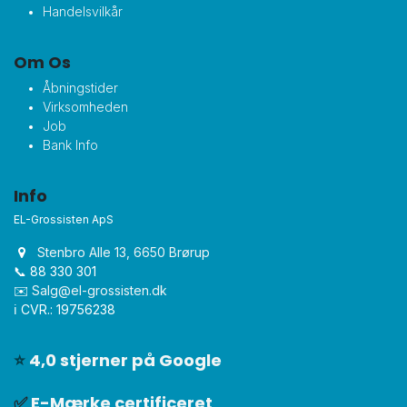
Handelsvilkår
Om Os
Åbningstider
Virksomheden
Job
Bank Info
Info
EL-Grossisten ApS
Stenbro Alle 13, 6650 Brørup
📞 88 330 301
✉️
Salg@el-grossisten.dk​
ℹ️ CVR.: 19756238
⭐
4,0 stjerner på Google
✅
E-Mærke certificeret