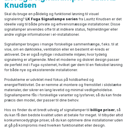
Knudsen
Skal du bruge en pålidelig og funktionel løsning til visuel
signalering?
LK Fuga Signallampe serien
fra Lauritz Knudsen er det
ideelle valg til både private og erhvervsmæssige installationer. Disse
signallamper anvendes ofte til at indikere status, fejlmeldinger eller
andre vigtige informationer i el-installationer.
Signallamper bruges i mange forskellige sammenhænge, f.eks. til at
vise, om en dørklokke, ventilation eller en bestemt el-kreds er
aktiveret. De er også nyttige i industrielle miljøer, hvor tydelig
signalering er afgørende. Med et moderne og diskret design passer
de perfekt ind i Fuga-systemet, hvilket gør dem til en fleksibel løsning
for både nye og eksisterende installationer.
Produkterne er udviklet med fokus på holdbarhed og
energieffektivitet. De er nemme at montere og fremstillet i slidstærke
materialer, der sikrer en lang levetid og minimal vedligeholdelse.
Signallamperne fås i forskellige varianter og lysfarver, så du kan finde
præcis den model, der passer til dine behov.
Hos os finder du et bredt udvalg af signallamper til
billige priser
, så
du kan få den bedste kvalitet uden at betale for meget. Vi tilbyder altid
konkurrencedygtige priser, så du kan optimere dine installationer uden
at gå på kompromis med hverken funktionalitet eller design.