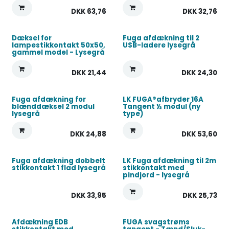
DKK
63,76
DKK
32,76
Dæksel for
Fuga afdækning til 2
lampestikkontakt 50x50,
USB-ladere lysegrå
gammel model - Lysegrå
DKK
21,44
DKK
24,30
Fuga afdækning for
LK FUGA®afbryder 16A
blænddæksel 2 modul
Tangent ½ modul (ny
lysegrå
type)
DKK
24,88
DKK
53,60
Fuga afdækning dobbelt
LK Fuga afdækning til 2m
stikkontakt 1 flad lysegrå
stikkontakt med
pindjord - lysegrå
DKK
33,95
DKK
25,73
Afdækning EDB
FUGA svagstrøms