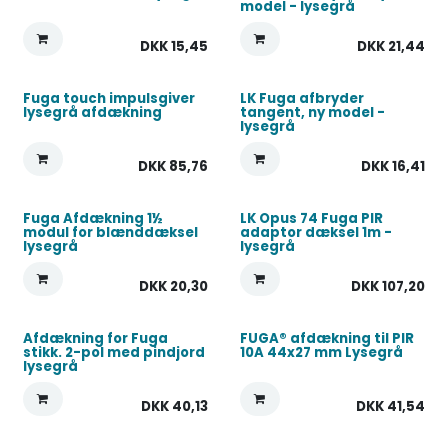
model - lysegrå
DKK
15,45
DKK
21,44
Fuga touch impulsgiver
LK Fuga afbryder
lysegrå afdækning
tangent, ny model -
lysegrå
DKK
85,76
DKK
16,41
Fuga Afdækning 1½
LK Opus 74 Fuga PIR
modul for blænddæksel
adaptor dæksel 1m -
lysegrå
lysegrå
DKK
20,30
DKK
107,20
Afdækning for Fuga
FUGA® afdækning til PIR
stikk. 2-pol med pindjord
10A 44x27 mm Lysegrå
lysegrå
DKK
40,13
DKK
41,54