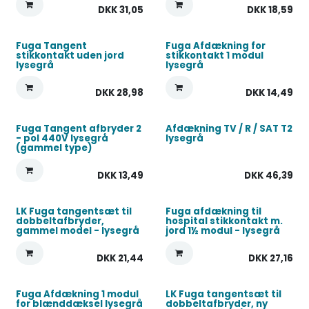
DKK
31,05
DKK
18,59
Fuga Tangent
Fuga Afdækning for
stikkontakt uden jord
stikkontakt 1 modul
lysegrå
lysegrå
DKK
28,98
DKK
14,49
Fuga Tangent afbryder 2
Afdækning TV / R / SAT T2
- pol 440V lysegrå
lysegrå
(gammel type)
DKK
13,49
DKK
46,39
LK Fuga tangentsæt til
Fuga afdækning til
dobbeltafbryder,
hospital stikkontakt m.
gammel model - lysegrå
jord 1½ modul - lysegrå
DKK
21,44
DKK
27,16
Fuga Afdækning 1 modul
LK Fuga tangentsæt til
for blænddæksel lysegrå
dobbeltafbryder, ny