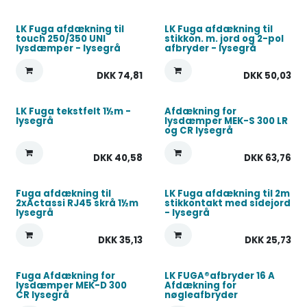
LK Fuga afdækning til
LK Fuga afdækning til
touch 250/350 UNI
stikkon. m. jord og 2-pol
lysdæmper - lysegrå
afbryder - lysegrå
DKK
74,81
DKK
50,03
LK Fuga tekstfelt 1½m -
Afdækning for
lysegrå
lysdæmper MEK-S 300 LR
og CR lysegrå
DKK
40,58
DKK
63,76
Fuga afdækning til
LK Fuga afdækning til 2m
2xActassi RJ45 skrå 1½m
stikkontakt med sidejord
lysegrå
- lysegrå
DKK
35,13
DKK
25,73
Fuga Afdækning for
LK FUGA®afbryder 16 A
lysdæmper MEK-D 300
Afdækning for
CR lysegrå
nøgleafbryder