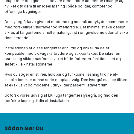
brug. De er designet til at bevare deres flotte udseende i mange år,
hvilket gør dem til en ideel løsning i både boliger, kontorer og
offentlige bygninger.
Den lysegrå farve giver et moderne og neutralt udtryk, der harmonerer
med forskellige vægfarver og interiørstile. Det minimalistiske design
sikrer, at tangenterne smelter naturligt ind i omgivelserne uden at virke
dominerende.
Installationen af disse tangenter er hurtig og enkel, da de er
kompatible med LK Fuga-afbrydere og stikkontakter. De sikrer en
præcis og sikker pasform, hvilket både forbedrer funktionalitet og
æstetik i el-installationerne.
Hvis du søger en stilren, holdbar og funktionel løsning til dine el-
installationer, er denne serie et oplagt valg. Den lysegrå nuance tilfører
et eksklusivt og moderne udtryk, der passer til ethvert rum.
Udforsk vores udvalg af LK Fuga tangenter i lysegrå, og find den
perfekte løsning til din el-installation.
Sådan Gør Du