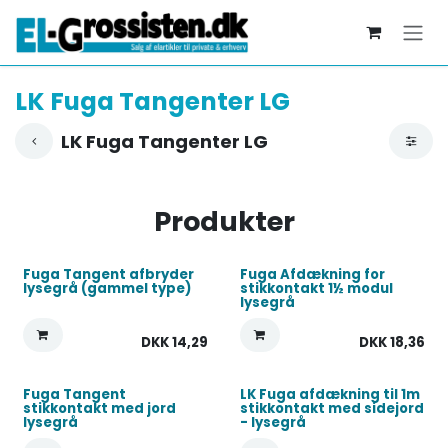
Skip to Content
LK Fuga Tangenter LG
LK Fuga Tangenter LG
Produkter
Fuga Tangent afbryder
Fuga Afdækning for
lysegrå (gammel type)
stikkontakt 1½ modul
lysegrå
DKK
14,29
DKK
18,36
Fuga Tangent
LK Fuga afdækning til 1m
stikkontakt med jord
stikkontakt med sidejord
lysegrå
- lysegrå