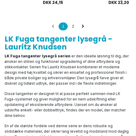
DKK
24,15
DKK
23,20
1
2
LK Fuga tangenter lysegrå -
Lauritz Knudsen
LK Fuga tangenter lysegrå serien
er den ideelle løsning til dig, der
ønsker en stilren og funktionel opgradering af dine afbrydere og
stikkontakter. Serien fra Lauritz Knudsen kombinerer et moderne
design med høj kvalitet og sikrer en ensartet og professionel finish i
både private boliger og erhvervsmiljøer. Den lysegrå farve giver et
diskret og tidløst udtryk, der passer ind i de fleste indretninger.
Disse tangenter er designet til at passe perfekt sammen med LK
Fuga-systemet og giver mulighed for en nem udskiftning eller
opdatering af eksisterende afbrydere. Uanset om du ønsker at
udskifte enkelt- eller dobbelttryk, findes der en model, der matcher
dine behov.
En af de største fordele ved denne serie er dens robuste og
slidstærke materialer, der sikrer lang levetid og modstand mod daglig