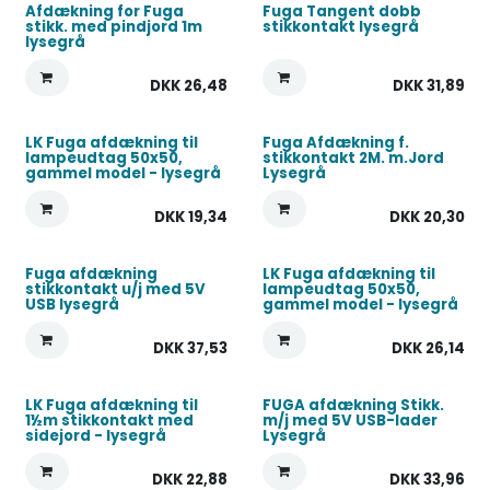
Afdækning for Fuga
Fuga Tangent dobb
stikk. med pindjord 1m
stikkontakt lysegrå
lysegrå
DKK
26,48
DKK
31,89
LK Fuga afdækning til
Fuga Afdækning f.
lampeudtag 50x50,
stikkontakt 2M. m.Jord
gammel model - lysegrå
Lysegrå
DKK
19,34
DKK
20,30
Fuga afdækning
LK Fuga afdækning til
stikkontakt u/j med 5V
lampeudtag 50x50,
USB lysegrå
gammel model - lysegrå
DKK
37,53
DKK
26,14
LK Fuga afdækning til
FUGA afdækning Stikk.
1½m stikkontakt med
m/j med 5V USB-lader
sidejord - lysegrå
Lysegrå
DKK
22,88
DKK
33,96