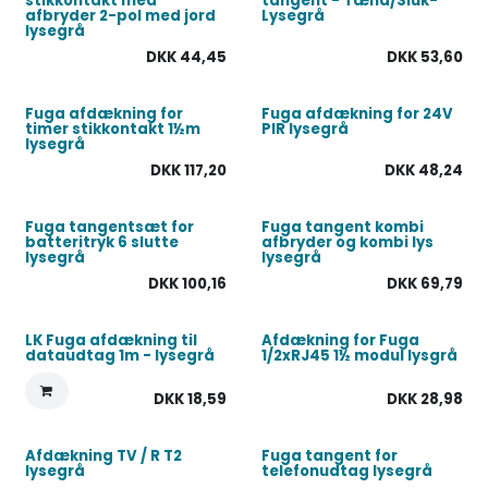
stikkontakt med
tangent - Tænd/Sluk-
afbryder 2-pol med jord
Lysegrå
lysegrå
DKK
44,45
DKK
53,60
Fuga afdækning for
Fuga afdækning for 24V
timer stikkontakt 1½m
PIR lysegrå
lysegrå
DKK
117,20
DKK
48,24
Fuga tangentsæt for
Fuga tangent kombi
batteritryk 6 slutte
afbryder og kombi lys
lysegrå
lysegrå
DKK
100,16
DKK
69,79
LK Fuga afdækning til
Afdækning for Fuga
dataudtag 1m - lysegrå
1/2xRJ45 1½ modul lysgrå
DKK
18,59
DKK
28,98
Afdækning TV / R T2
Fuga tangent for
lysegrå
telefonudtag lysegrå