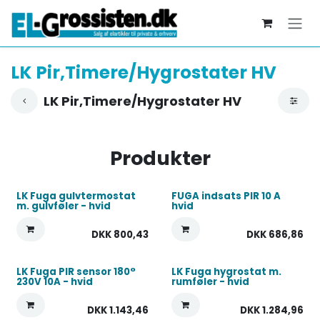
Skip to Content
LK Pir,Timere/Hygrostater HV
LK Pir,Timere/Hygrostater HV
Produkter
LK Fuga gulvtermostat
FUGA indsats PIR 10 A
m. gulvføler - hvid
hvid
DKK
800,43
DKK
686,86
LK Fuga PIR sensor 180°
LK Fuga hygrostat m.
230V 10A - hvid
rumføler - hvid
DKK
1.143,46
DKK
1.284,96