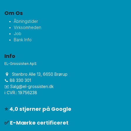
Om Os
Åbningstider
Virksomheden
Job
Bank Info
Info
EL-Grossisten ApS
Stenbro Alle 13, 6650 Brørup
📞 88 330 301
✉️
Salg@el-grossisten.dk​
ℹ️ CVR.: 19756238
⭐
4,0 stjerner på Google
✅
E-Mærke certificeret