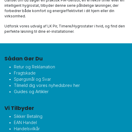
Uanset om du søger en praktisk PIR-sensor, en effektiv timer eller en
intelligent hygrostat, tilbyder denne serie pålidelige løsninger, der
forbedrer både komfort og energieffektivitet i dit hjem eller din
virksomhed.
Udforsk vores udvalg af LK Pir, Timere/Hygrostater i hvid, og find den
perfekte løsning til dine el-installationer.
Sådan Gør Du
Retur og Reklamation
Fragtskade
Spørgsmål og Svar
Tilmeld dig vores nyhedsbrev her
Guides og Artikler
Vi Tilbyder
Sikker Betaling
EAN Handel
Handelsvilkår