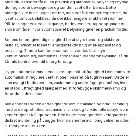
Med PIR-sensorer får du en praktisk og automatisk belysningsstyring,
der registrerer bevægelser og tænder lyset efter behov. Dette
bidrager ikke kun til øget komfort, men også til energibesparelse, da
lyset automatisk slukkes, når der ikke længere er aktivitet i rummet.
PIR-løsninger er ideelle til gange, badeværelser, trappeopgange og
andre områder, hvor automatiseret belysning giver en praktisk fordel.
Seriens timere giver dig mulighed for at styre tænd- og sluktider
præcist, hvilket er ideelt til energieffektiv brug af el-apparater og
belysning. Timere kan for eksempel anvendes til at styre
ventilationsanlæg, varmeinstallationer eller udendørsbelysning, så du
får fuld kontrol over dit energiforbrug.
Hygrostaterne i denne serie sikrer optimal luftfugtighed i dine rum ved
automatisk at regulere ventilationen baseret på fugtniveauet. Dette er
især nyttigt i badeværelser, vaskerum og andre fugtige områder, hvor
en stabil luftfugtighed hjælper med at forebygge skimmelsvamp og
forbedre indeklimaet.
Alle enheder i serien er designet til nem installation og brug, samtidig
med at de opretholder det minimalistiske og funktionelle udtryk, som
kendetegner LK Fuga-serien. Den hvide farve gør dem velegnede til
diskret montering på vægge, hvor de smelter ind i omgivelserne uden
at forstyrre æstetikken.