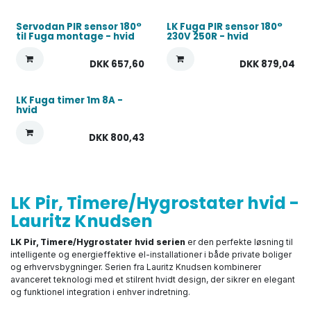
Servodan PIR sensor 180°
LK Fuga PIR sensor 180°
til Fuga montage - hvid
230V 250R - hvid
DKK
657,60
DKK
879,04
LK Fuga timer 1m 8A -
hvid
DKK
800,43
LK Pir, Timere/Hygrostater hvid -
Lauritz Knudsen
LK Pir, Timere/Hygrostater hvid serien
er den perfekte løsning til
intelligente og energieffektive el-installationer i både private boliger
og erhvervsbygninger. Serien fra Lauritz Knudsen kombinerer
avanceret teknologi med et stilrent hvidt design, der sikrer en elegant
og funktionel integration i enhver indretning.