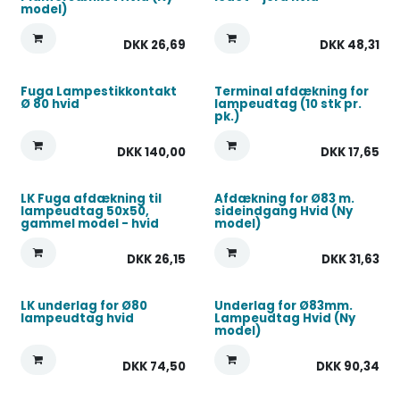
model)
DKK
26,69
DKK
48,31
Fuga Lampestikkontakt
Terminal afdækning for
Ø 80 hvid
lampeudtag (10 stk pr.
pk.)
DKK
140,00
DKK
17,65
LK Fuga afdækning til
Afdækning for Ø83 m.
lampeudtag 50x50,
sideindgang Hvid (Ny
gammel model - hvid
model)
DKK
26,15
DKK
31,63
LK underlag for Ø80
Underlag for Ø83mm.
lampeudtag hvid
Lampeudtag Hvid (Ny
model)
DKK
74,50
DKK
90,34