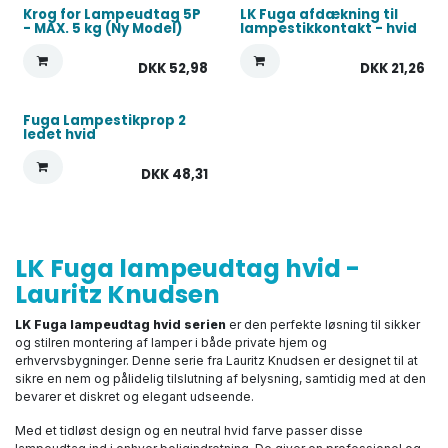
Krog for Lampeudtag 5P
LK Fuga afdækning til
- MAX. 5 kg (Ny Model)
lampestikkontakt - hvid
DKK
52,98
DKK
21,26
Fuga Lampestikprop 2
ledet hvid
DKK
48,31
LK Fuga lampeudtag hvid -
Lauritz Knudsen
LK Fuga lampeudtag hvid serien
er den perfekte løsning til sikker
og stilren montering af lamper i både private hjem og
erhvervsbygninger. Denne serie fra Lauritz Knudsen er designet til at
sikre en nem og pålidelig tilslutning af belysning, samtidig med at den
bevarer et diskret og elegant udseende.
Med et tidløst design og en neutral hvid farve passer disse