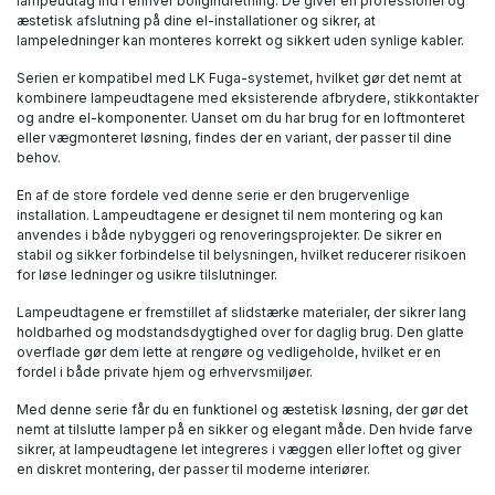
lampeudtag ind i enhver boligindretning. De giver en professionel og
æstetisk afslutning på dine el-installationer og sikrer, at
lampeledninger kan monteres korrekt og sikkert uden synlige kabler.
Serien er kompatibel med LK Fuga-systemet, hvilket gør det nemt at
kombinere lampeudtagene med eksisterende afbrydere, stikkontakter
og andre el-komponenter. Uanset om du har brug for en loftmonteret
eller vægmonteret løsning, findes der en variant, der passer til dine
behov.
En af de store fordele ved denne serie er den brugervenlige
installation. Lampeudtagene er designet til nem montering og kan
anvendes i både nybyggeri og renoveringsprojekter. De sikrer en
stabil og sikker forbindelse til belysningen, hvilket reducerer risikoen
for løse ledninger og usikre tilslutninger.
Lampeudtagene er fremstillet af slidstærke materialer, der sikrer lang
holdbarhed og modstandsdygtighed over for daglig brug. Den glatte
overflade gør dem lette at rengøre og vedligeholde, hvilket er en
fordel i både private hjem og erhvervsmiljøer.
Med denne serie får du en funktionel og æstetisk løsning, der gør det
nemt at tilslutte lamper på en sikker og elegant måde. Den hvide farve
sikrer, at lampeudtagene let integreres i væggen eller loftet og giver
en diskret montering, der passer til moderne interiører.