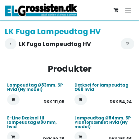
Skip to Content
LK Fuga Lampeudtag HV
LK Fuga Lampeudtag HV
Produkter
Lampeudtag Ø83mm. 5P
Dæksel for lampeudtag
Hvid (Ny model)
Ø68 hvid
DKK
111,09
DKK
54,24
E-Line Dæksel til
Lampeudtag Ø84mm. 5P
lampeudtag Ø80 mm,
Planforsænket Hvid (Ny
hvid
model)