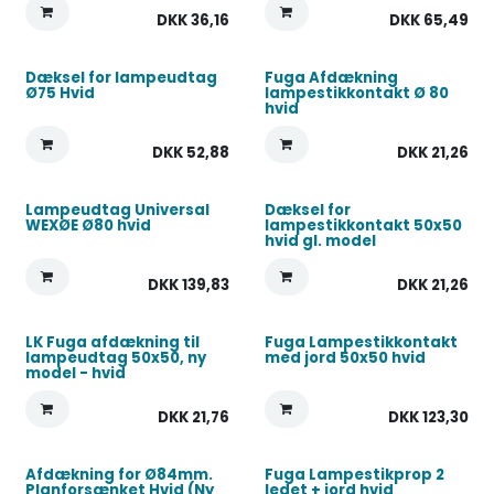
DKK
36,16
DKK
65,49
Dæksel for lampeudtag
Fuga Afdækning
Ø75 Hvid
lampestikkontakt Ø 80
hvid
DKK
52,88
DKK
21,26
Lampeudtag Universal
Dæksel for
WEXØE Ø80 hvid
lampestikkontakt 50x50
hvid gl. model
DKK
139,83
DKK
21,26
LK Fuga afdækning til
Fuga Lampestikkontakt
lampeudtag 50x50, ny
med jord 50x50 hvid
model - hvid
DKK
21,76
DKK
123,30
Afdækning for Ø84mm.
Fuga Lampestikprop 2
Planforsænket Hvid (Ny
ledet + jord hvid