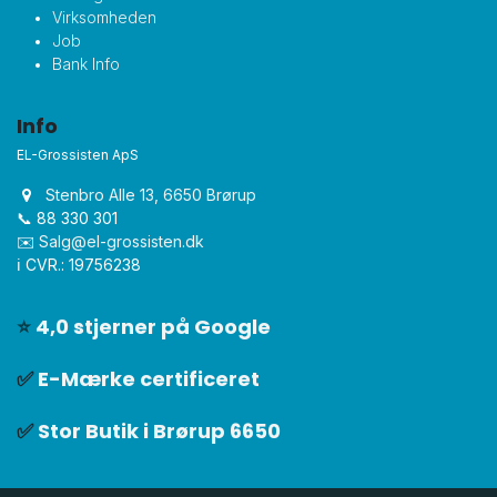
Virksomheden
Job
Bank Info
Info
EL-Grossisten ApS
Stenbro Alle 13, 6650 Brørup
📞 88 330 301
✉️
Salg@el-grossisten.dk​
ℹ️ CVR.: 19756238
⭐
4,0 stjerner på Google
✅
E-Mærke certificeret
✅
Stor Butik i Brørup 6650