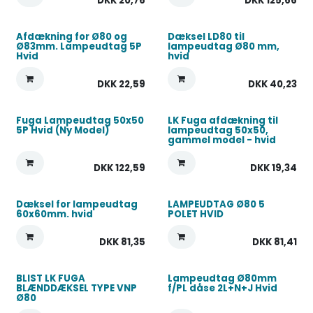
DKK
20,76
DKK
125,66
Afdækning for Ø80 og
Dæksel LD80 til
Ø83mm. Lampeudtag 5P
lampeudtag Ø80 mm,
Hvid
hvid
DKK
22,59
DKK
40,23
Fuga Lampeudtag 50x50
LK Fuga afdækning til
5P Hvid (Ny Model)
lampeudtag 50x50,
gammel model - hvid
DKK
122,59
DKK
19,34
Dæksel for lampeudtag
LAMPEUDTAG Ø80 5
60x60mm. hvid
POLET HVID
DKK
81,35
DKK
81,41
BLIST LK FUGA
Lampeudtag Ø80mm
BLÆNDDÆKSEL TYPE VNP
f/PL dåse 2L+N+J Hvid
Ø80