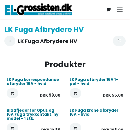
Skip to Content
LK Fuga Afbrydere HV
LK Fuga Afbrydere HV
Produkter
LK Fuga korrespondance
LK Fuga afbryder 16A 1-
afbryder 16A - hvid
pol - hvid
DKK
99,00
DKK
55,00
Bladfjeder for Opus og
LK Fuga krone afbryder
16A Fuga trykkontakt, ny
16A - hvid
model - 1 stk.