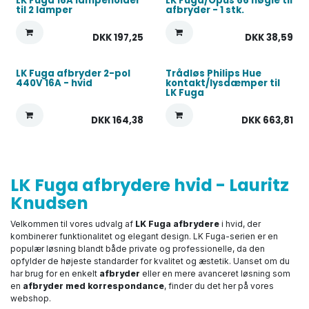
LK Fuga 16A lampeholder
LK Fuga/Opus 66 nøgle til
Ny Fuga
til 2 lamper
afbryder - 1 stk.
DKK
197,25
DKK
38,59
LK Fuga afbryder 2-pol
Trådløs Philips Hue
440V 16A - hvid
kontakt/lysdæmper til
LK Fuga
DKK
164,38
DKK
663,81
LK Fuga afbrydere hvid - Lauritz
Knudsen
Velkommen til vores udvalg af
LK Fuga afbrydere
i hvid, der
kombinerer funktionalitet og elegant design. LK Fuga-serien er en
populær løsning blandt både private og professionelle, da den
opfylder de højeste standarder for kvalitet og æstetik. Uanset om du
har brug for en enkelt
afbryder
eller en mere avanceret løsning som
en
afbryder med korrespondance
, finder du det her på vores
webshop.