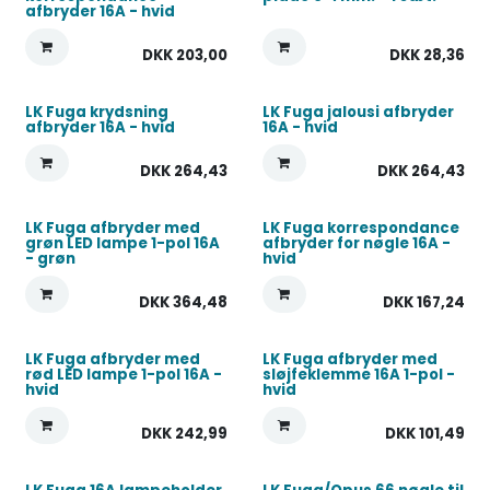
afbryder 16A - hvid
DKK
203,00
DKK
28,36
LK Fuga krydsning
LK Fuga jalousi afbryder
afbryder 16A - hvid
16A - hvid
DKK
264,43
DKK
264,43
LK Fuga afbryder med
LK Fuga korrespondance
grøn LED lampe 1-pol 16A
afbryder for nøgle 16A -
- grøn
hvid
DKK
364,48
DKK
167,24
LK Fuga afbryder med
LK Fuga afbryder med
rød LED lampe 1-pol 16A -
sløjfeklemme 16A 1-pol -
hvid
hvid
DKK
242,99
DKK
101,49