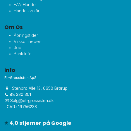
EAN Handel
Handelsvilkår
Om Os
Åbningstider
Virksomheden
Job
Bank Info
Info
EL-Grossisten ApS
Stenbro Alle 13, 6650 Brørup
📞 88 330 301
✉️
Salg@el-grossisten.dk​
ℹ️ CVR.: 19756238
⭐
4,0 stjerner på Google