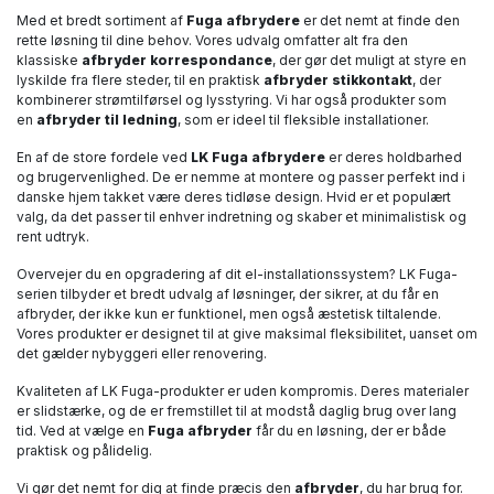
Med et bredt sortiment af
Fuga afbrydere
er det nemt at finde den
rette løsning til dine behov. Vores udvalg omfatter alt fra den
klassiske
afbryder korrespondance
, der gør det muligt at styre en
lyskilde fra flere steder, til en praktisk
afbryder stikkontakt
, der
kombinerer strømtilførsel og lysstyring. Vi har også produkter som
en
afbryder til ledning
, som er ideel til fleksible installationer.
En af de store fordele ved
LK Fuga afbrydere
er deres holdbarhed
og brugervenlighed. De er nemme at montere og passer perfekt ind i
danske hjem takket være deres tidløse design. Hvid er et populært
valg, da det passer til enhver indretning og skaber et minimalistisk og
rent udtryk.
Overvejer du en opgradering af dit el-installationssystem? LK Fuga-
serien tilbyder et bredt udvalg af løsninger, der sikrer, at du får en
afbryder, der ikke kun er funktionel, men også æstetisk tiltalende.
Vores produkter er designet til at give maksimal fleksibilitet, uanset om
det gælder nybyggeri eller renovering.
Kvaliteten af LK Fuga-produkter er uden kompromis. Deres materialer
er slidstærke, og de er fremstillet til at modstå daglig brug over lang
tid. Ved at vælge en
Fuga afbryder
får du en løsning, der er både
praktisk og pålidelig.
Vi gør det nemt for dig at finde præcis den
afbryder
, du har brug for.