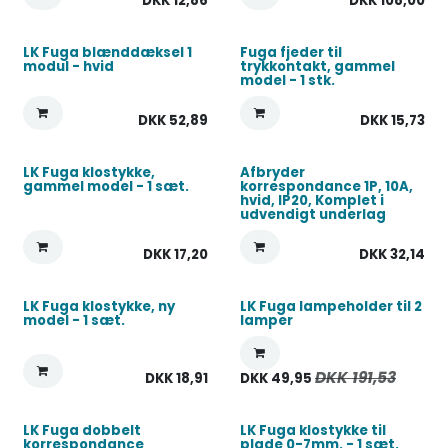
DKK
12,86
DKK
108,00
LK Fuga blænddæksel 1
Fuga fjeder til
modul - hvid
trykkontakt, gammel
model - 1 stk.
DKK
52,89
DKK
15,73
LK Fuga klostykke,
Afbryder
gammel model - 1 sæt.
korrespondance 1P, 10A,
hvid, IP20, Komplet i
udvendigt underlag
DKK
17,20
DKK
32,14
LK Fuga klostykke, ny
LK Fuga lampeholder til 2
model - 1 sæt.
lamper
DKK
191,53
DKK
18,91
DKK
49,95
LK Fuga dobbelt
LK Fuga klostykke til
korrespondance
plade 0-7mm. - 1 sæt.