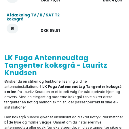
DKK
70,31
DKK
41,09
Afdækning TV / R / SAT T2
koksgrå
DKK
59,91
LK Fuga Antenneudtag
Tangenter koksgrå - Lauritz
Knudsen
Ønsker du en stilren og funktionel løsning til dine
antenneinstallationer?
LK Fuga Antenneudtag Tangenter koksgrå
serien
fra Lauritz Knudsen er et ideelt valg for både private hjem og
erhverv. Med en elegant og moderne koksgrå farve sikrer disse
tangenter en flot og harmonisk finish, der passer perfekt til dine el-
installationer.
Den koksgrå nuance giver et eksklusivt og diskret udtryk, der matcher
både lyse og mørke vægge. Uanset om du installerer nye
antenneudtag eller udskifter eksisterende, vil disse tangenter sikre en