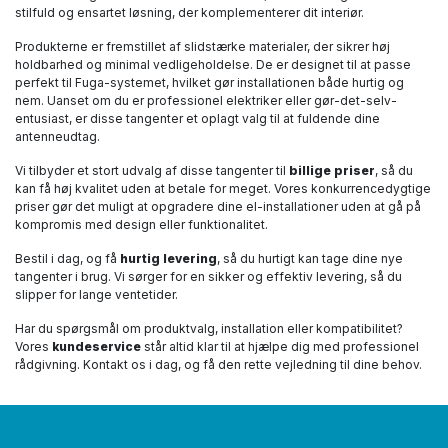
stilfuld og ensartet løsning, der komplementerer dit interiør.
Produkterne er fremstillet af slidstærke materialer, der sikrer høj
holdbarhed og minimal vedligeholdelse. De er designet til at passe
perfekt til Fuga-systemet, hvilket gør installationen både hurtig og
nem. Uanset om du er professionel elektriker eller gør-det-selv-
entusiast, er disse tangenter et oplagt valg til at fuldende dine
antenneudtag.
Vi tilbyder et stort udvalg af disse tangenter til
billige priser
, så du
kan få høj kvalitet uden at betale for meget. Vores konkurrencedygtige
priser gør det muligt at opgradere dine el-installationer uden at gå på
kompromis med design eller funktionalitet.
Bestil i dag, og få
hurtig levering
, så du hurtigt kan tage dine nye
tangenter i brug. Vi sørger for en sikker og effektiv levering, så du
slipper for lange ventetider.
Har du spørgsmål om produktvalg, installation eller kompatibilitet?
Vores
kundeservice
står altid klar til at hjælpe dig med professionel
rådgivning. Kontakt os i dag, og få den rette vejledning til dine behov.