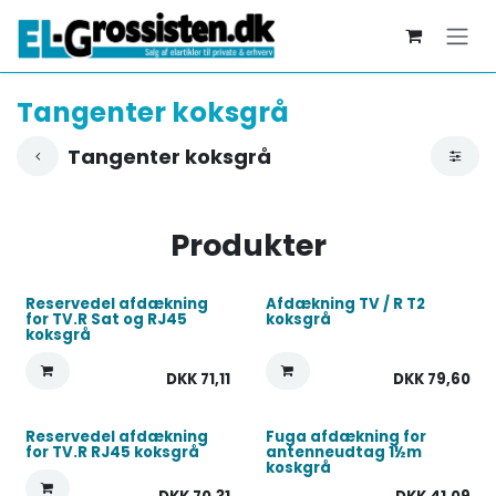
Skip to Content
Tangenter koksgrå
Tangenter koksgrå
Produkter
Reservedel afdækning
Afdækning TV / R T2
for TV.R Sat og RJ45
koksgrå
koksgrå
DKK
71,11
DKK
79,60
Reservedel afdækning
Fuga afdækning for
for TV.R RJ45 koksgrå
antenneudtag 1½m
koskgrå