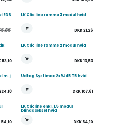
el EDB
LK Clic line ramme 3 modul hvid
55,85
DKK
21,26
tik
LK Clic line ramme 2 modul hvid
K
83,10
DKK
13,53
l m. j
Udtag Systimax 2xRJ45 T5 hvid
224,18
DKK
107,61
ul
LK Clicline enkl. 1,5 modul
blinddæksel hvid
K
54,10
DKK
54,10