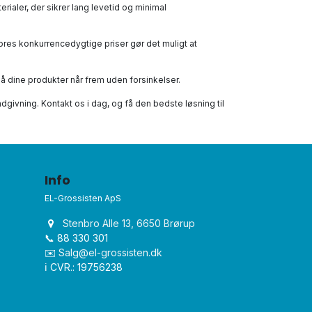
erialer, der sikrer lang levetid og minimal
Vores konkurrencedygtige priser gør det muligt at
så dine produkter når frem uden forsinkelser.
ådgivning. Kontakt os i dag, og få den bedste løsning til
Info
EL-Grossisten ApS
Stenbro Alle 13, 6650 Brørup
📞 88 330 301
✉️
Salg@el-grossisten.dk​
ℹ️ CVR.: 19756238