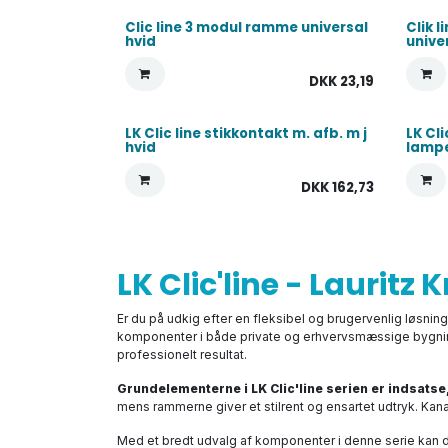
Clic line 3 modul ramme universal
Clik 
hvid
unive
DKK
23,19
LK Clic line stikkontakt m. afb. m j
LK Cl
hvid
lampe
DKK
162,73
LK Clic'line - Lauritz
Er du på udkig efter en fleksibel og brugervenlig løsning t
komponenter i både private og erhvervsmæssige bygninger.
professionelt resultat.
Grundelementerne i LK Clic'line serien er indsats
mens rammerne giver et stilrent og ensartet udtryk. Kana
Med et bredt udvalg af komponenter i denne serie kan d