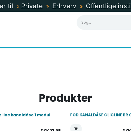
er til
Private
Erhverv
Offentlige inst
NING
KABLER, RØR & KANALER
TAVLEMATERIEL
Produkter
ic line kanaldåse 1 modul
FOD KANALDÅSE CLICLINE BR
DKK
27,05
DK