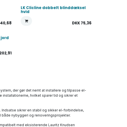
LK Clicline dobbelt blinddæksel
hvid
K
40,68
DKK
75,36
 jord
202,91
system, der gør det nemt at installere og tilpasse el-
stallationerne, hvilket sparer tid og sikrer et
 Indsatse sikrer en stabil og sikker el-forbindelse,
til både nybyggeri og renoveringsprojekter.
kompatibelt med eksisterende Lauritz Knudsen