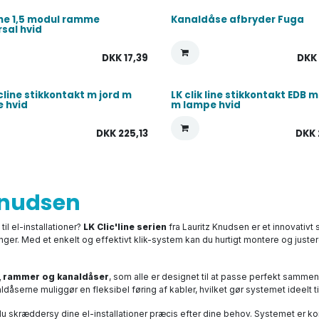
line 1,5 modul ramme
Kanaldåse afbryder Fuga
rsal hvid
DKK
17,39
DK
icline stikkontakt m jord m
LK clik line stikkontakt EDB m
 hvid
m lampe hvid
DKK
225,13
DKK
 Knudsen
il el-installationer?
LK Clic'line serien
fra Lauritz Knudsen er et innovativt 
 Med et enkelt og effektivt klik-system kan du hurtigt montere og justere in
e, rammer og kanaldåser
, som alle er designet til at passe perfekt sammen.
ldåserne muliggør en fleksibel føring af kabler, hvilket gør systemet ideelt 
u skræddersy dine el-installationer præcis efter dine behov. Systemet er 