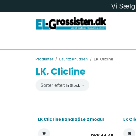
Skip to Content
Vi Sælg
EL MATERIEL
LK
LED
BELYS
Produkter
Lauritz Knudsen
LK. Clicline
LK. Clicline
Sorter efter:
In Stock
LK Clic line kanaldåse 2 modul
LK Cl
DKK
44,45