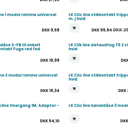
line 1 modul ramme universal
LK Clic line stikkontakt tripp
m. j hvid
DKK
2
DKK
9,58
DKK
99,94
dåse S-FB til enkelt
LK Clik line dataudtag T5 2 s
ontakt Fuga rød fod
hvid
DKK
19,99
DK
line 2 modul ramme universal
LK Clic line stikkontakt trippe
hvid
DKK
19,34
DKK
icline Overgang 1M. Adaptor -
LK Clic line kanaldåse 3 mod
DKK
54,10
DK