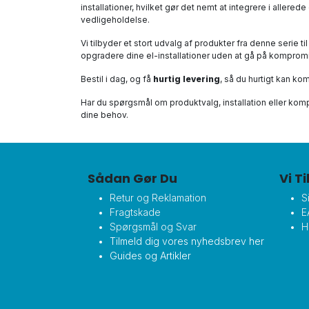
installationer, hvilket gør det nemt at integrere i allere
vedligeholdelse.
Vi tilbyder et stort udvalg af produkter fra denne serie ti
opgradere dine el-installationer uden at gå på kompromi
Bestil i dag, og få
hurtig levering
, så du hurtigt kan ko
Har du spørgsmål om produktvalg, installation eller komp
dine behov.
Sådan Gør Du
Vi T
Retur og Reklamation
S
Fragtskade
E
Spørgsmål og Svar
H
Tilmeld dig vores nyhedsbrev her
Guides og Artikler