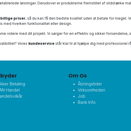
de etablerede løsninger. Derudover er produkterne fremstillet af slidstærke mat
l
billige priser
, så du kan få den bedste kvalitet uden at betale for meget. 
s med hverken funktionalitet eller design.
mme videre med dit projekt. Vi sørger for en effektiv og sikker forsendelse, 
atibilitet? Vores
kundeservice
står klar til at hjælpe dig med professionel r
ilbyder
Om Os
ikker Betaling
Åbningstider
AN Handel
Virksomheden
andelsvilkår
Job
Bank Info