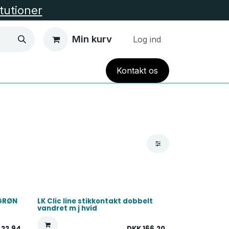
itutioner
Min kurv
Log ind
Kont
akt
os
EL VARME
HUS OG HAVE
TILBUD
Alle Kate
 GRØN
LK Clic line stikkontakt dobbelt
vandret m j hvid
K
22,94
DKK
166,20