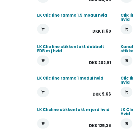
LK Clic line ramme 1,5 modul hvid
Clik 
hvid
DKK
11,60
LK Clic line stikkontakt dobbelt
Kanal
EDB m j hvid
stikk
DKK
202,91
LK Clic line ramme 1 modul hvid
Clic 
hvid
DKK
9,66
LK Clicline stikkontakt m jord hvid
LK Cl
Hvid
DKK
125,36