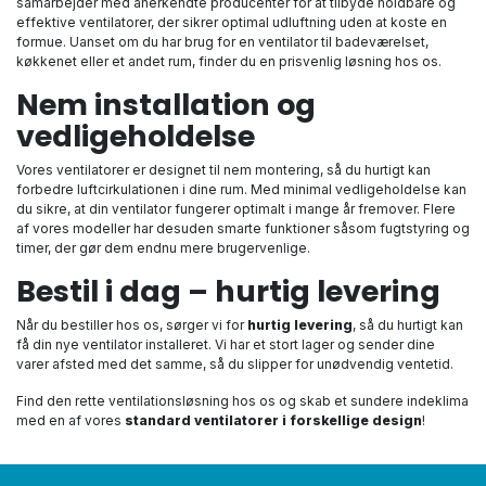
samarbejder med anerkendte producenter for at tilbyde holdbare og
effektive ventilatorer, der sikrer optimal udluftning uden at koste en
formue. Uanset om du har brug for en ventilator til badeværelset,
køkkenet eller et andet rum, finder du en prisvenlig løsning hos os.
Nem installation og
vedligeholdelse
Vores ventilatorer er designet til nem montering, så du hurtigt kan
forbedre luftcirkulationen i dine rum. Med minimal vedligeholdelse kan
du sikre, at din ventilator fungerer optimalt i mange år fremover. Flere
af vores modeller har desuden smarte funktioner såsom fugtstyring og
timer, der gør dem endnu mere brugervenlige.
Bestil i dag – hurtig levering
Når du bestiller hos os, sørger vi for
hurtig levering
, så du hurtigt kan
få din nye ventilator installeret. Vi har et stort lager og sender dine
varer afsted med det samme, så du slipper for unødvendig ventetid.
Find den rette ventilationsløsning hos os og skab et sundere indeklima
med en af vores
standard ventilatorer i forskellige design
!