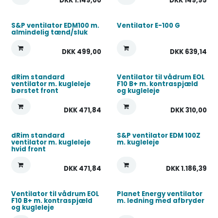
DKK
1.149,00
DKK
149,95
S&P ventilator EDM100 m.
Ventilator E-100 G
almindelig tænd/sluk
DKK
499,00
DKK
639,14
dRim standard
Ventilator til vådrum EOL
ventilator m. kugleleje
F10 B+ m. kontraspjæld
børstet front
og kugleleje
DKK
471,84
DKK
310,00
dRim standard
S&P ventilator EDM 100Z
ventilator m. kugleleje
m. kugleleje
hvid front
DKK
471,84
DKK
1.186,39
Ventilator til vådrum EOL
Planet Energy ventilator
F10 B+ m. kontraspjæld
m. ledning med afbryder
og kugleleje