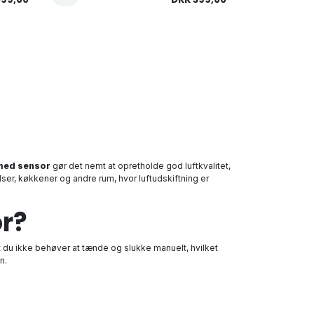
 med sensor
gør det nemt at opretholde god luftkvalitet,
lser, køkkener og andre rum, hvor luftudskiftning er
or?
at du ikke behøver at tænde og slukke manuelt, hvilket
n.