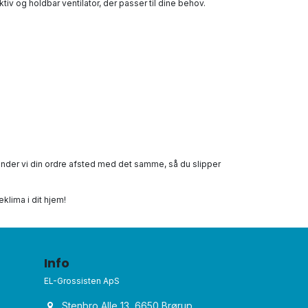
ektiv og holdbar ventilator, der passer til dine behov.
 sender vi din ordre afsted med det samme, så du slipper
eklima i dit hjem!
Info
EL-Grossisten ApS
Stenbro Alle 13, 6650 Brørup