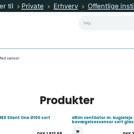
er til
Private
Erhverv
Offentlige inst
NING
KABLER, RØR & KANALER
TAVLEMATERIEL
Med sensor
Produkter
EX Silent One Ø100 sort
dRim ventilator m. kugleleje
bevægelsessensor sort glas
DKK
1.513,69
DKK