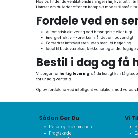
Hos os finder du ventilationsløsninger i høj kvalitet til
bi
Uanset om du leder efter en kompakt model til små rum ell
Fordele ved en se
Automatisk aktivering ved bevægelse eller fugt
Energieffektiv – kører kun, når det er nødvendigt
Forbedrer luftkvaliteten uden manuel betjening
Ideel til badeværelser, køkkener og andre fugtige
Bestil i dag og få 
Vi sørger for
hurtig levering
, så du hurtigt kan få glæd
for unødig ventetid.
Oplev fordelene ved intelligent ventilation med vores
s
Sådan Gør Du
Vi T
Retur og Reklamation
S
Fragtskade
E