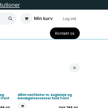
itutioner
Min kurv
Log ind
Kont
akt
os
EL VARME
HUS OG HAVE
TILBUD
Alle Kate
 og
dRim ventilator m. kugleleje og
 front
bevægelsessensor hvid front
399,00
DKK
399,00