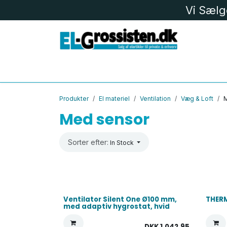
Skip to Content
Vi Sælg
EL MATERIEL
LK
LED
BELYS
Produkter
El materiel
Ventilation
Væg & Loft
Med sensor
Sorter efter:
In Stock
Ventilator Silent One Ø100 mm,
THERM
med adaptiv hygrostat, hvid
DKK
1.042,95