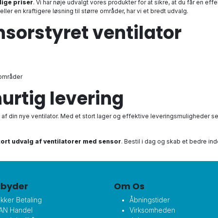
llige priser
. Vi har nøje udvalgt vores produkter for at sikre, at du får en eff
er en kraftigere løsning til større områder, har vi et bredt udvalg.
nsorstyret ventilator
 områder
hurtig levering
e af din nye ventilator. Med et stort lager og effektive leveringsmuligheder
tort udvalg af ventilatorer med sensor
. Bestil i dag og skab et bedre ind
ilbyder
Om Os
ikker Betaling
Åbningstider
AN Handel
Virksomheden