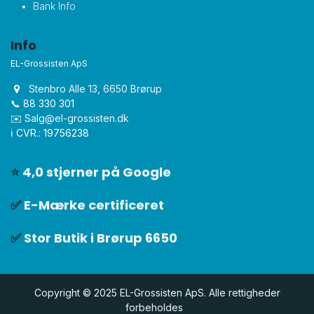
Bank Info
Info
EL-Grossisten ApS
Stenbro Alle 13, 6650 Brørup
📞 88 330 301
✉️
Salg@el-grossisten.dk​
ℹ️ CVR.: 19756238
⭐
4,0 stjerner på Google
✅
E-Mærke certificeret
✅
Stor Butik i Brørup 6650
Copyright © 2025 EL-Grossisten ApS. Alle rettigheder
forbeholdes