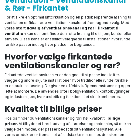
Ventilation - Ventilationskanal
& Rør - Firkantet
For at sikre en optimal luftcirkulation og en pladsbesparende løsning til
ventilation er firkantede ventilationskanaler et fremragende valg. Med
vores
stort udvalg af ventilationskanal og rør i firkantet til
ventilation
kan du nemt finde den rette løsning til dit hjem, kontor eller
erhverv. Disse kanaler er særligt velegnede til installationer, hvor runde
rør ikke passer ind, og hvor pladsen er begrænset.
Hvorfor vælge firkantede
ventilationskanaler og rør?
Firkantede ventilationskanaler er designet til at passe ind i lofter,
vægge og andre skjulte installationer, hvor traditionelle runde rør ikke
er en praktisk løsning. De giver en effektiv luftgennemstrømning og er
lette at montere. De anvendes ofte i boligventilation, kontorbygninger
og industrimiljøer, hvor æstetik og funktionalitet skal kombineres.
Kvalitet til billige priser
Hos os finder du ventilationskanaler og rør i høj kvalitet til
billige
priser
. Vi tilbyder et bredt udvalg af størrelser og materialer, så du kan
vælge den model, der passer bedst til dit ventilationssystem. Alle
vores produkter er fremstillet af slidstærke materialer, der sikrer en