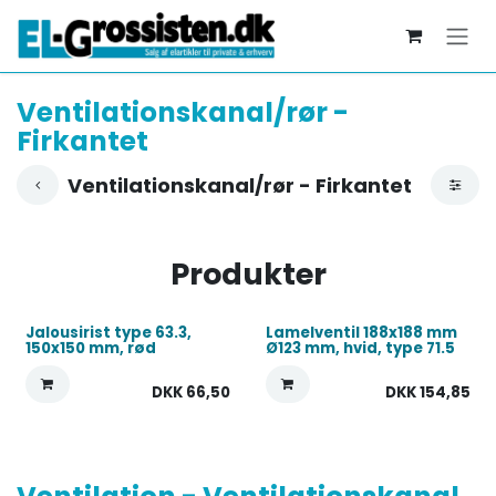
Skip to Content
Ventilationskanal/rør -
Firkantet
Ventilationskanal/rør - Firkantet
Produkter
Jalousirist type 63.3,
Lamelventil 188x188 mm
150x150 mm, rød
Ø123 mm, hvid, type 71.5
DKK
66,50
DKK
154,85