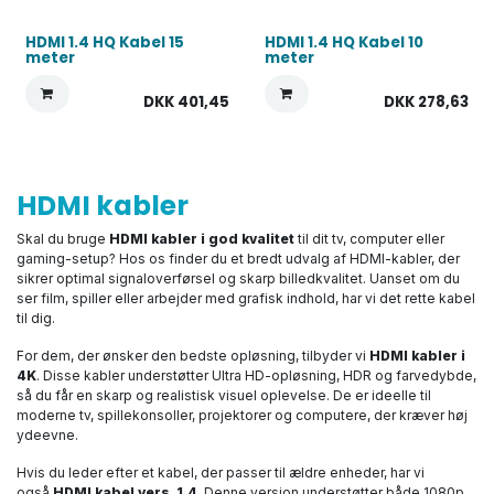
HDMI 1.4 HQ Kabel 15
HDMI 1.4 HQ Kabel 10
meter
meter
DKK
401,45
DKK
278,63
HDMI kabler
Skal du bruge
HDMI kabler i god kvalitet
til dit tv, computer eller
gaming-setup? Hos os finder du et bredt udvalg af HDMI-kabler, der
sikrer optimal signaloverførsel og skarp billedkvalitet. Uanset om du
ser film, spiller eller arbejder med grafisk indhold, har vi det rette kabel
til dig.
For dem, der ønsker den bedste opløsning, tilbyder vi
HDMI kabler i
4K
. Disse kabler understøtter Ultra HD-opløsning, HDR og farvedybde,
så du får en skarp og realistisk visuel oplevelse. De er ideelle til
moderne tv, spillekonsoller, projektorer og computere, der kræver høj
ydeevne.
Hvis du leder efter et kabel, der passer til ældre enheder, har vi
også
HDMI kabel vers. 1.4
. Denne version understøtter både 1080p