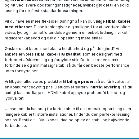
og 4K ved lavere opdateringshastigheder, hvilket gør det til en solid
løsning for de fleste standardopsætninger.
Vil du have en mere fleksibel løsning? Så kan du vælge
HDMI kabler
med ethernet
. Disse kabler giver dig mulighed for at overføre både
video, lyd og internetforbindelse gennem én enkelt ledning, hvilket
reducerer kabelrod og gør din opsætning mere enkel.
Ønsker du et kabel med ekstra holdbarhed og pålidelighed? Vi
anbefaler vores
HDMI kabel HQ kvalitet
, som er designet med
forbedret afskærmning og forgyldte stik. Dette sikrer en stærk
forbindelse og minimal signaltab, så du får den bedste performance
uden forstyrrelser.
Vi tilbyder altid vores produkter til
billige priser
, så du får kvalitet til
en konkurrencedygtig pris. Derudover sikrer vi
hurtig levering
, så du
hurtigt kan modtage dit HDMI-kabel og nyde problemfri billed- og
lydkvalitet.
Uanset om du har brug for korte kabler til en kompakt opsætning eller
længere kabler til større installationer, finder du den perfekte løsning
hos os. Bestil dit HDMI-kabel i dag og oplev en stabil og højtydende
forbindelse.