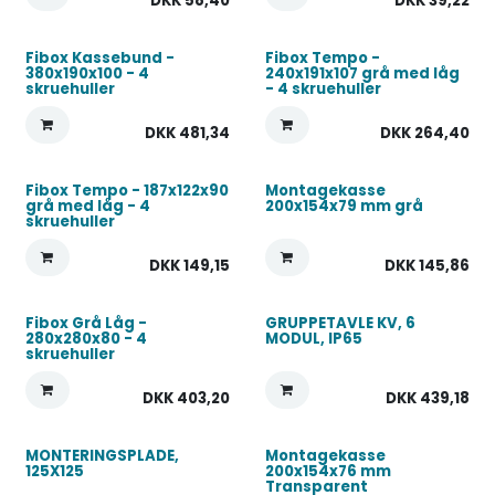
DKK
58,40
DKK
39,22
Fibox Kassebund -
Fibox Tempo -
380x190x100 - 4
240x191x107 grå med låg
skruehuller
- 4 skruehuller
DKK
481,34
DKK
264,40
Fibox Tempo - 187x122x90
Montagekasse
grå med låg - 4
200x154x79 mm grå
skruehuller
DKK
149,15
DKK
145,86
Fibox Grå Låg -
GRUPPETAVLE KV, 6
280x280x80 - 4
MODUL, IP65
skruehuller
DKK
403,20
DKK
439,18
MONTERINGSPLADE,
Montagekasse
125X125
200x154x76 mm
Transparent