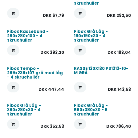
skruehuller
DKK
67,79
DKK
292,50
Fibox Kassebund -
Fibox Grå Låg -
280x280x100 - 4
190x190x30 - 4
skruehuller
skruehuller
DKK
393,20
DKK
183,04
Fibox Tempo -
KASSE 130X130 PS1313-10-
289x239x107 grå med låg
M GRÅ
- 4 skruehuller
DKK
447,44
DKK
143,53
Fibox Grå Låg -
Fibox Grå Låg -
380x280x30 - 4
560x380x30 - 6
skruehuller
skruehuller
DKK
352,53
DKK
786,40