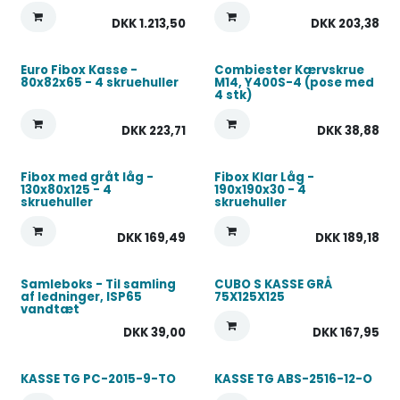
DKK
1.213,50
DKK
203,38
Euro Fibox Kasse -
Combiester Kærvskrue
80x82x65 - 4 skruehuller
M14, Y400S-4 (pose med
4 stk)
DKK
223,71
DKK
38,88
Fibox med gråt låg -
Fibox Klar Låg -
130x80x125 - 4
190x190x30 - 4
skruehuller
skruehuller
DKK
169,49
DKK
189,18
Samleboks - Til samling
CUBO S KASSE GRÅ
af ledninger, ISP65
75X125X125
vandtæt
DKK
39,00
DKK
167,95
KASSE TG PC-2015-9-TO
KASSE TG ABS-2516-12-O