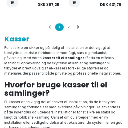
DKK
367,25
DKK
431,76
1
2
Kasser
For at sikre en sikker og pålidelig el-installation er det vigtigt at
beskytte elektriske forbindelser mod fugt, støv og mekanisk
påvirkning. Med vores
kasser til el samlinger
får du en effektiv
løsning til opbevaring og beskyttelse af kabler og samlinger. Vi
tilbyder et bredt udvalg af el-kasser i forskellige størrelser og
materialer, der passer til både private og professionelle installationer.
Hvorfor bruge kasser til el
samlinger?
El-kasser er en vigtig del af enhver el-installation, da de beskytter
samlinger og forbindelser mod eksterne påvirkninger. De anvendes i
både indendørs og udendørs installationer for at sikre en stabil og
langtidsholdbar el-samling. Uanset om du arbejder med en ny
installation eller vedligeholdelse af et eksisterende system, er en god
el-kasse en nødvendighed.