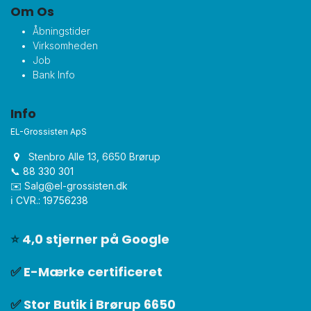
Om Os
Åbningstider
Virksomheden
Job
Bank Info
Info
EL-Grossisten ApS
Stenbro Alle 13, 6650 Brørup
📞 88 330 301
✉️
Salg@el-grossisten.dk​
ℹ️ CVR.: 19756238
⭐
4,0 stjerner på Google
✅
E-Mærke certificeret
✅
Stor Butik i Brørup 6650