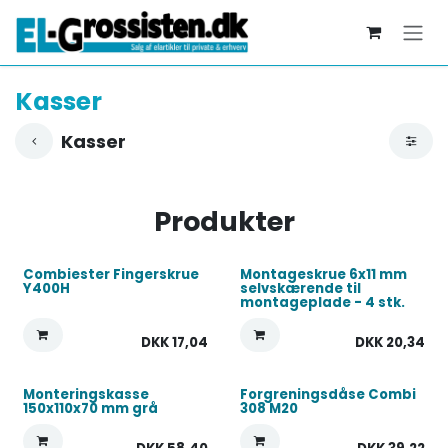
Skip to Content
Kasser
Kasser
Produkter
Combiester Fingerskrue
Montageskrue 6x11 mm
Y400H
selvskærende til
montageplade - 4 stk.
DKK
17,04
DKK
20,34
Monteringskasse
Forgreningsdåse Combi
150x110x70 mm grå
308 M20