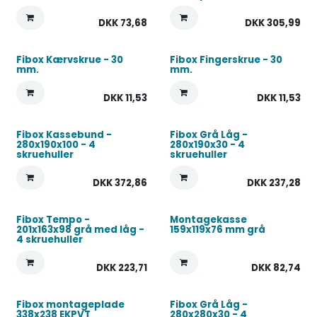
DKK
73,68
DKK
305,99
Fibox Kærvskrue - 30
Fibox Fingerskrue - 30
mm.
mm.
DKK
11,53
DKK
11,53
Fibox Kassebund -
Fibox Grå Låg -
280x190x100 - 4
280x190x30 - 4
skruehuller
skruehuller
DKK
372,86
DKK
237,28
Fibox Tempo -
Montagekasse
201x163x98 grå med låg -
159x119x76 mm grå
4 skruehuller
DKK
223,71
DKK
82,74
Fibox montageplade
Fibox Grå Låg -
338x238 EKPVT
280x280x30 - 4