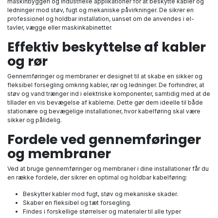
maskinbyggeri og industrielle applikationer for at beskytte kabler og
ledninger mod støv, fugt og mekaniske påvirkninger. De sikrer en
professionel og holdbar installation, uanset om de anvendes i el-
tavler, vægge eller maskinkabinetter.
Effektiv beskyttelse af kabler
og rør
Gennemføringer og membraner er designet til at skabe en sikker og
fleksibel forsegling omkring kabler, rør og ledninger. De forhindrer, at
støv og vand trænger ind i elektriske komponenter, samtidig med at de
tillader en vis bevægelse af kablerne. Dette gør dem ideelle til både
stationære og bevægelige installationer, hvor kabelføring skal være
sikker og pålidelig.
Fordele ved gennemføringer
og membraner
Ved at bruge gennemføringer og membraner i dine installationer får du
en række fordele, der sikrer en optimal og holdbar kabelføring:
Beskytter kabler mod fugt, støv og mekaniske skader.
Skaber en fleksibel og tæt forsegling.
Findes i forskellige størrelser og materialer til alle typer