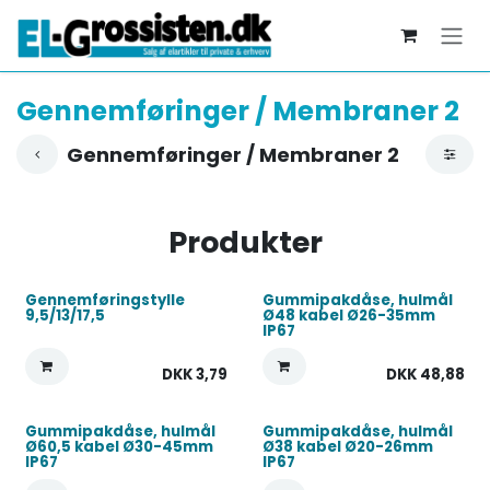
Skip to Content
Gennemføringer / Membraner 2
Gennemføringer / Membraner 2
Produkter
Gennemføringstylle
Gummipakdåse, hulmål
9,5/13/17,5
Ø48 kabel Ø26-35mm
IP67
DKK
3,79
DKK
48,88
Gummipakdåse, hulmål
Gummipakdåse, hulmål
Ø60,5 kabel Ø30-45mm
Ø38 kabel Ø20-26mm
IP67
IP67