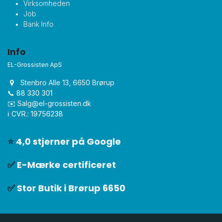
Virksomheden
Job
Bank Info
Info
EL-Grossisten ApS
Stenbro Alle 13, 6650 Brørup
📞 88 330 301
✉️
Salg@el-grossisten.dk​
ℹ️ CVR.: 19756238
⭐
4,0 stjerner på Google
✅
E-Mærke certificeret
✅
Stor Butik i Brørup 6650