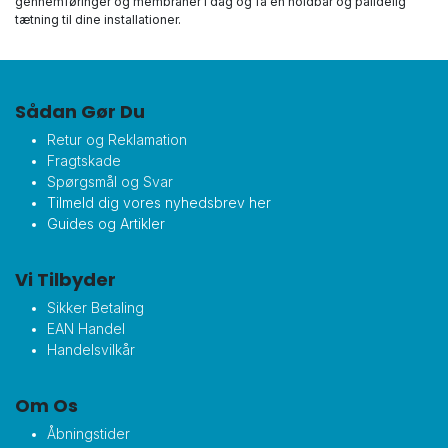
gennemføringer og membraner i dag og få en holdbar og pålidelig
tætning til dine installationer.
Sådan Gør Du
Retur og Reklamation
Fragtskade
Spørgsmål og Svar
Tilmeld dig vores nyhedsbrev her
Guides og Artikler
Vi Tilbyder
Sikker Betaling
EAN Handel
Handelsvilkår
Om Os
Åbningstider