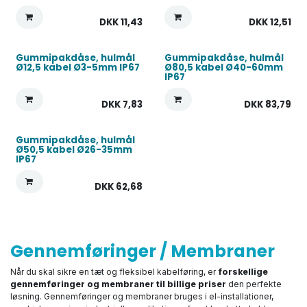
DKK
11,43
DKK
12,51
Gummipakdåse, hulmål
Gummipakdåse, hulmål
Ø12,5 kabel Ø3-5mm IP67
Ø80,5 kabel Ø40-60mm
IP67
DKK
7,83
DKK
83,79
Gummipakdåse, hulmål
Ø50,5 kabel Ø26-35mm
IP67
DKK
62,68
Gennemføringer / Membraner
Når du skal sikre en tæt og fleksibel kabelføring, er
forskellige
gennemføringer og membraner til billige priser
den perfekte
løsning. Gennemføringer og membraner bruges i el-installationer,