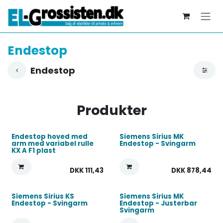
Skip to Content
Endestop
Endestop
Produkter
Endestop hoved med
Siemens Sirius MK
arm med variabel rulle
Endestop - Svingarm
KX A F1 plast
DKK
111,43
DKK
878,44
Siemens Sirius KS
Siemens Sirius MK
Endestop - Svingarm
Endestop - Justerbar
Svingarm