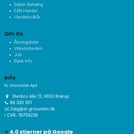
Sikker Betaling
EAN Handel
Handelsvilkår
Om Os
Åbningstider
Virksomheden
Job
Bank Info
Info
EL-Grossisten ApS
Stenbro Alle 13, 6650 Brørup
📞 88 330 301
✉️
Salg@el-grossisten.dk​
ℹ️ CVR.: 19756238
⭐
4,0 stjerner på Google