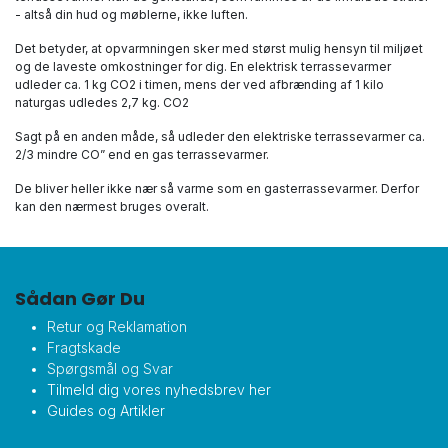
- altså din hud og møblerne, ikke luften.
Det betyder, at opvarmningen sker med størst mulig hensyn til miljøet
og de laveste omkostninger for dig. En elektrisk terrassevarmer
udleder ca. 1 kg CO2 i timen, mens der ved afbrænding af 1 kilo
naturgas udledes 2,7 kg. CO2
Sagt på en anden måde, så udleder den elektriske terrassevarmer ca.
2/3 mindre CO” end en gas terrassevarmer.
De bliver heller ikke nær så varme som en gasterrassevarmer. Derfor
kan den nærmest bruges overalt.
Sådan Gør Du
Retur og Reklamation
Fragtskade
Spørgsmål og Svar
Tilmeld dig vores nyhedsbrev her
Guides og Artikler