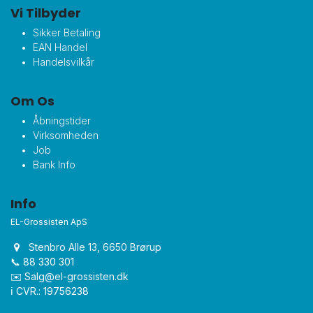
Vi Tilbyder
Sikker Betaling
EAN Handel
Handelsvilkår
Om Os
Åbningstider
Virksomheden
Job
Bank Info
Info
EL-Grossisten ApS
Stenbro Alle 13, 6650 Brørup
📞 88 330 301
✉️
Salg@el-grossisten.dk​
ℹ️ CVR.: 19756238