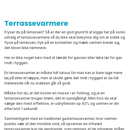
Terrassevarmere
Fryser du på terrassen? Så er der en god grund til at kigge her på vores
udvalg af terrassevarmere så du ikke skal bekymre dig om at sidde og
fryse på terrassen, tryk på en kontakten og mærk varmen brede sig,
det bliver ikke nemmere.
Her er ikke noget bøvl med at tænde for gassen eller løbe tør for gas
midt i hyggen.
En terrassevarmer er måske lidt luksus for man kan jo bare tage mere
tøj på eller et tæppe, men at skulle gøre det midt i hyggen er da lidt
irreterende når nu snakken går så godt.
Måske tror du, at det koster en masse i el-forbrug, og ja en
terrassevarmer bruger strøm, det er uundgåeligt. Men hvis du skal
vælge den mest effektive, er udnyttelsen op 92% og varmen er din
efter blot 1 sekundt.
Sammenlignet med en traditionel gasterrassevarmer, hvor varmen
pustes væk af den mindste vind, så opvarmer en infrarød
terrassevarmer kun de genstande, som rammes af de infrarøde stråler