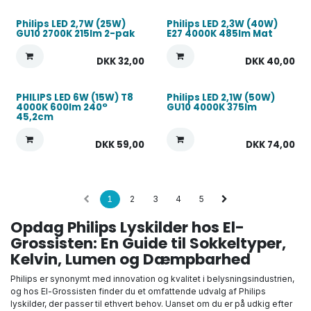
Philips LED 2,7W (25W)
Philips LED 2,3W (40W)
GU10 2700K 215lm 2-pak
E27 4000K 485lm Mat
DKK
32,00
DKK
40,00
PHILIPS LED 6W (15W) T8
Philips LED 2,1W (50W)
4000K 600lm 240°
GU10 4000K 375lm
45,2cm
DKK
59,00
DKK
74,00
1
2
3
4
5
Opdag Philips Lyskilder hos El-
Grossisten: En Guide til Sokkeltyper,
Kelvin, Lumen og Dæmpbarhed
Philips er synonymt med innovation og kvalitet i belysningsindustrien,
og hos El-Grossisten finder du et omfattende udvalg af Philips
lyskilder, der passer til ethvert behov. Uanset om du er på udkig efter