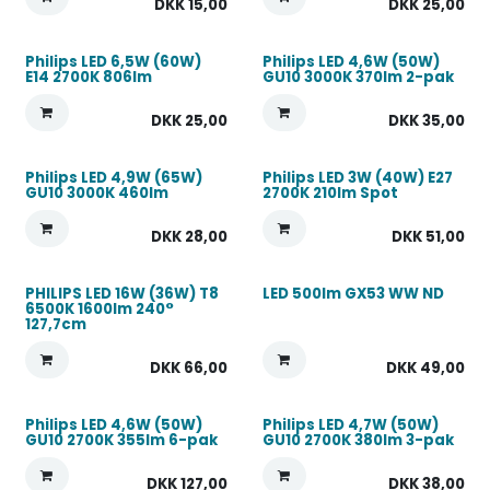
DKK
15,00
DKK
25,00
Philips LED 6,5W (60W)
Philips LED 4,6W (50W)
E14 2700K 806lm
GU10 3000K 370lm 2-pak
DKK
25,00
DKK
35,00
Philips LED 4,9W (65W)
Philips LED 3W (40W) E27
GU10 3000K 460lm
2700K 210lm Spot
DKK
28,00
DKK
51,00
PHILIPS LED 16W (36W) T8
LED 500lm GX53 WW ND
6500K 1600lm 240°
127,7cm
DKK
66,00
DKK
49,00
Philips LED 4,6W (50W)
Philips LED 4,7W (50W)
GU10 2700K 355lm 6-pak
GU10 2700K 380lm 3-pak
DKK
127,00
DKK
38,00