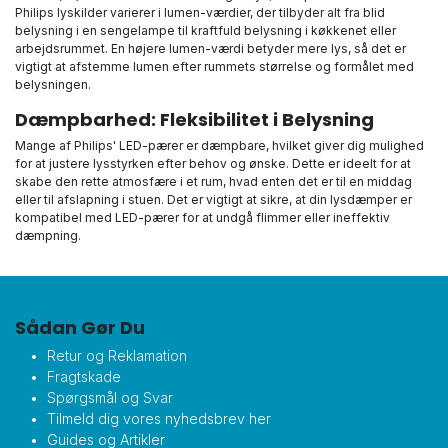
Philips lyskilder varierer i lumen-værdier, der tilbyder alt fra blid
belysning i en sengelampe til kraftfuld belysning i køkkenet eller
arbejdsrummet. En højere lumen-værdi betyder mere lys, så det er
vigtigt at afstemme lumen efter rummets størrelse og formålet med
belysningen.
Dæmpbarhed: Fleksibilitet i Belysning
Mange af Philips' LED-pærer er dæmpbare, hvilket giver dig mulighed
for at justere lysstyrken efter behov og ønske. Dette er ideelt for at
skabe den rette atmosfære i et rum, hvad enten det er til en middag
eller til afslapning i stuen. Det er vigtigt at sikre, at din lysdæmper er
kompatibel med LED-pærer for at undgå flimmer eller ineffektiv
dæmpning.
Sådan Gør Du
Retur og Reklamation
Fragtskade
Spørgsmål og Svar
Tilmeld dig vores nyhedsbrev her
Guides og Artikler