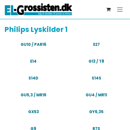
Skip to Content
Philips Lyskilder 1
GU10 / PAR16
E27
E14
G13 / T8
S14D
S14S
GU5,3 / MR16
GU4 / MR11
GX53
GY6,35
G9
R7S