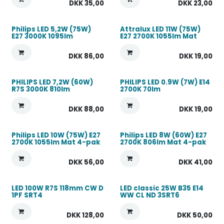
DKK
35,00
DKK
23,00
Philips LED 5,2W (75W)
Attralux LED 11W (75W)
E27 3000K 1095lm
E27 2700K 1055lm Mat
DKK
86,00
DKK
19,00
PHILIPS LED 7,2W (60W)
PHILIPS LED 0.9W (7W) E14
R7S 3000K 810lm
2700K 70lm
DKK
88,00
DKK
19,00
Philips LED 10W (75W) E27
Philips LED 8W (60W) E27
2700K 1055lm Mat 4-pak
2700K 806lm Mat 4-pak
DKK
56,00
DKK
41,00
LED 100W R7S 118mm CW D
LED classic 25W B35 E14
1PF SRT4
WW CL ND 3SRT6
DKK
128,00
DKK
50,00