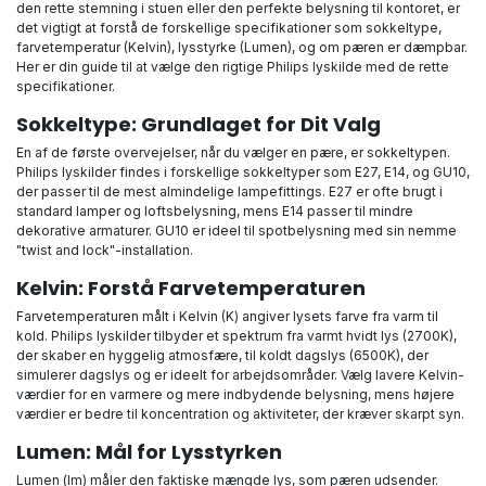
den rette stemning i stuen eller den perfekte belysning til kontoret, er
det vigtigt at forstå de forskellige specifikationer som sokkeltype,
farvetemperatur (Kelvin), lysstyrke (Lumen), og om pæren er dæmpbar.
Her er din guide til at vælge den rigtige Philips lyskilde med de rette
specifikationer.
Sokkeltype: Grundlaget for Dit Valg
En af de første overvejelser, når du vælger en pære, er sokkeltypen.
Philips lyskilder findes i forskellige sokkeltyper som E27, E14, og GU10,
der passer til de mest almindelige lampefittings. E27 er ofte brugt i
standard lamper og loftsbelysning, mens E14 passer til mindre
dekorative armaturer. GU10 er ideel til spotbelysning med sin nemme
"twist and lock"-installation.
Kelvin: Forstå Farvetemperaturen
Farvetemperaturen målt i Kelvin (K) angiver lysets farve fra varm til
kold. Philips lyskilder tilbyder et spektrum fra varmt hvidt lys (2700K),
der skaber en hyggelig atmosfære, til koldt dagslys (6500K), der
simulerer dagslys og er ideelt for arbejdsområder. Vælg lavere Kelvin-
værdier for en varmere og mere indbydende belysning, mens højere
værdier er bedre til koncentration og aktiviteter, der kræver skarpt syn.
Lumen: Mål for Lysstyrken
Lumen (lm) måler den faktiske mængde lys, som pæren udsender.