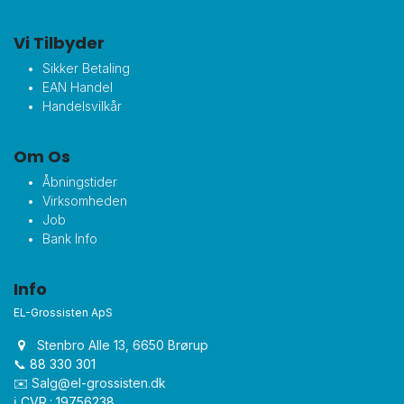
Vi Tilbyder
Sikker Betaling
EAN Handel
Handelsvilkår
Om Os
Åbningstider
Virksomheden
Job
Bank Info
Info
EL-Grossisten ApS
Stenbro Alle 13, 6650 Brørup
📞 88 330 301
✉️
Salg@el-grossisten.dk​
ℹ️ CVR.: 19756238