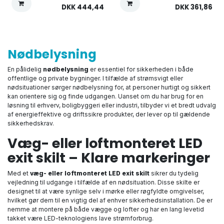
DKK
444,44
DKK
361,86
Nødbelysning
En pålidelig
nødbelysning
er essentiel for sikkerheden i både
offentlige og private bygninger. I tilfælde af strømsvigt eller
nødsituationer sørger nødbelysning for, at personer hurtigt og sikkert
kan orientere sig og finde udgangen. Uanset om du har brug for en
løsning til erhverv, boligbyggeri eller industri, tilbyder vi et bredt udvalg
af energieffektive og driftssikre produkter, der lever op til gældende
sikkerhedskrav.
Væg- eller loftmonteret LED
exit skilt – Klare markeringer
Med et
væg- eller loftmonteret LED exit skilt
sikrer du tydelig
vejledning til udgange i tilfælde af en nødsituation. Disse skilte er
designet til at være synlige selv i mørke eller røgfyldte omgivelser,
hvilket gør dem til en vigtig del af enhver sikkerhedsinstallation. De er
nemme at montere på både vægge og lofter og har en lang levetid
takket være LED-teknologiens lave strømforbrug.