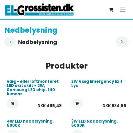
Skip to Content
Nødbelysning
Nødbelysning
Produkter
væg- eller loftmonteret
2W Væg Emergency Exit
LED exit skilt - 2W,
Lys
Samsung LED chip, 140
lumens
DKK
485,48
DKK
634,95
4W LED nødbelysning,
3W LED Nødbelysning,
6000K
6000K