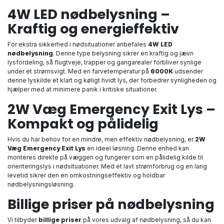
4W LED nødbelysning –
Kraftig og energieffektiv
For ekstra sikkerhed i nødsituationer anbefales
4W LED
nødbelysning
. Denne type belysning sikrer en kraftig og jævn
lysfordeling, så flugtveje, trapper og gangarealer forbliver synlige
under et strømsvigt. Med en farvetemperatur på
6000K
udsender
denne lyskilde et klart og køligt hvidt lys, der forbedrer synligheden og
hjælper med at minimere panik i kritiske situationer.
2W Væg Emergency Exit Lys –
Kompakt og pålidelig
Hvis du har behov for en mindre, men effektiv nødbelysning, er
2W
Væg Emergency Exit Lys
en ideel løsning. Denne enhed kan
monteres direkte på væggen og fungerer som en pålidelig kilde til
orienteringslys i nødsituationer. Med et lavt strømforbrug og en lang
levetid sikrer den en omkostningseffektiv og holdbar
nødbelysningsløsning.
Billige priser på nødbelysning
Vi tilbyder
billige priser
på vores udvalg af nødbelysning, så du kan