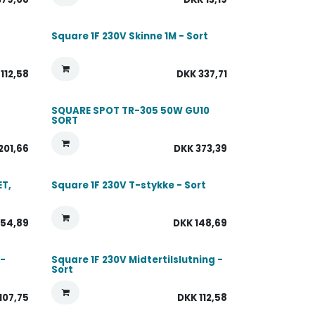
Square 1F 230V Skinne 1M - Sort
K
112,58
DKK
337,71
SQUARE SPOT TR-305 50W GU10
SORT
201,66
DKK
373,39
ET,
Square 1F 230V T-stykke - Sort
54,89
DKK
148,69
-
Square 1F 230V Midtertilslutning -
Sort
107,75
DKK
112,58