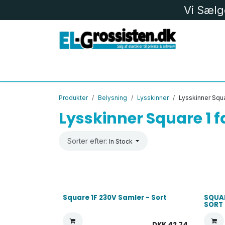
Skip to Content
Vi Sælg
EL MATERIEL
LK
LED
BELYS
Produkter
Belysning
Lysskinner
Lysskinner Squa
Lysskinner Square 1 f
Sorter efter:
In Stock
Square 1F 230V Samler - Sort
SQUAR
SORT
DKK
42,74