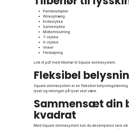
Tilbehør til lysski
Pendeladapter
Wireophæng
Endestykke
Samlestykke
Midtertilslutning
T-stykke
X-stykke
Vinkel
Flexbøjning
Link til pdf med tilbehør til Square skinnesystem.
Fleksibel belysn
Square skinnesystem er en fleksibel belysningsløsning 
lyset og retningen på lyset skal være.
Sammensæt din bel
kvadrat
Med Square skinnesystem kan du eksempelvis lave sik s