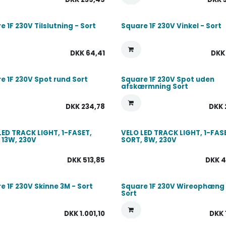
e 1F 230V Tilslutning - Sort
Square 1F 230V Vinkel - Sort
DKK
64,41
DK
e 1F 230V Spot rund Sort
Square 1F 230V Spot uden
afskærmning Sort
DKK
234,78
DKK
LED TRACK LIGHT, 1-FASET,
VELO LED TRACK LIGHT, 1-FAS
 13W, 230V
SORT, 8W, 230V
DKK
513,85
DKK
4
e 1F 230V Skinne 3M - Sort
Square 1F 230V Wireophæng 
Sort
DKK
1.001,10
DKK