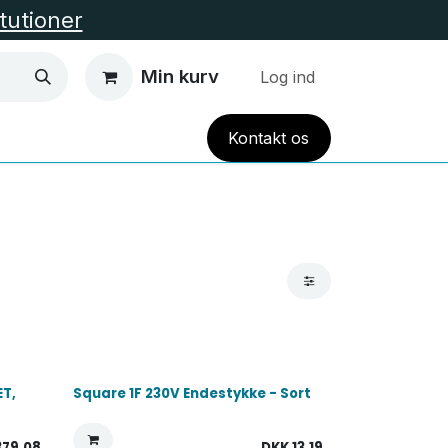
itutioner
Min kurv
Log ind
Kont
akt
os
EL VARME
HUS OG HAVE
TILBUD
Alle Kate
ET,
Square 1F 230V Endestykke - Sort
379,08
DKK
13,19