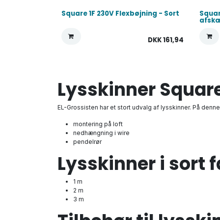
Square 1F 230V Flexbøjning - Sort
Squar
afsk
DKK
161,94
Lysskinner Square 
EL-Grossisten har et stort udvalg af lysskinner. På denne
montering på loft
nedhængning i wire
pendelrør
Lysskinner i sort 
1 m
2 m
3 m