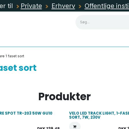
er til
Private
Erhverv
Offentlige inst
NING
KABLER, RØR & KANALER
TAVLEMATERIEL
re 1 faset sort
aset sort
Produkter
E SPOT TR-203 50W GU10
VELO LED TRACK LIGHT, 1-FAS
SORT, 7W, 230V
DKK
239,45
DKK