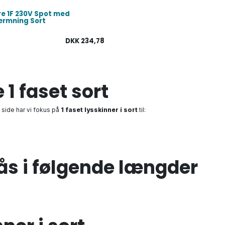
e 1F 230V Spot med
ærmning Sort
DKK
234,78
1 faset sort
 side har vi fokus på
1 faset lysskinner i sort
til:
fås i følgende længder