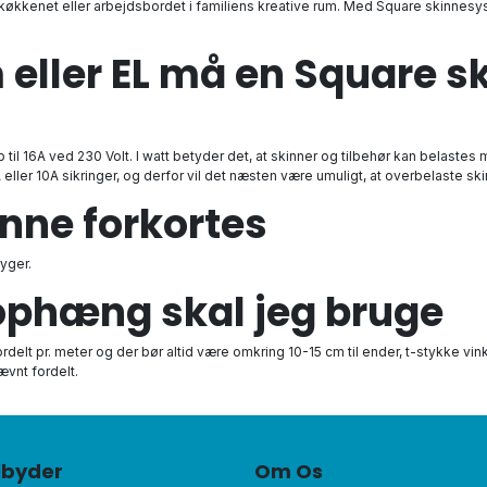
kkenet eller arbejdsbordet i familiens kreative rum. Med Square skinnesyst
eller EL må en Square s
il 16A ved 230 Volt. I watt betyder det, at skinner og tilbehør kan belastes me
3A eller 10A sikringer, og derfor vil det næsten være umuligt, at overbelaste
nne forkortes
yger.
phæng skal jeg bruge
elt pr. meter og der bør altid være omkring 10-15 cm til ender, t-stykke vinkl
ævnt fordelt.
ilbyder
Om Os