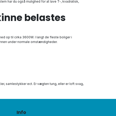
em har du også mulighed for at lave T-, kvadratisk,
kinne belastes
d op til cirka 3600W. I langt de fleste boliger i
 skinnen under normale omstændigheder.
er, samlestykker ect. Er vægten tung, eller er loft svag,
Info