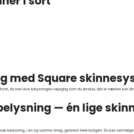
nner i sort
ing med Square skinnes
fordi, du kan lave belysningen nøjagtig som du ønsker, det er næsten kun di
ysning — én lige skinne,
ak belysning, i en og samme streg, gennem hele boligen. Du kan selvfølgel