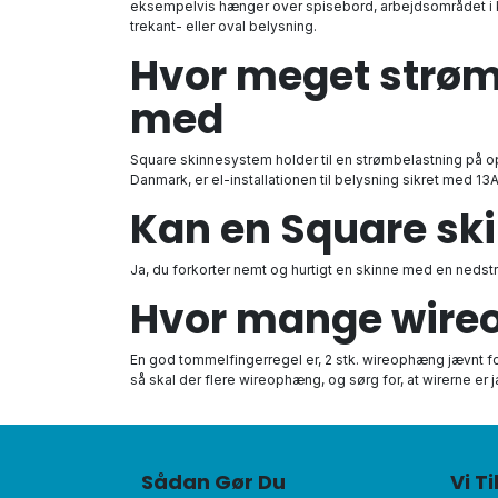
eksempelvis hænger over spisebord, arbejdsområdet i kø
trekant- eller oval belysning.
Hvor meget strøm 
med
Square skinnesystem holder til en strømbelastning på op t
Danmark, er el-installationen til belysning sikret med 1
Kan en Square ski
Ja, du forkorter nemt og hurtigt en skinne med en nedstr
Hvor mange wireo
En god tommelfingerregel er, 2 stk. wireophæng jævnt ford
så skal der flere wireophæng, og sørg for, at wirerne er j
Sådan Gør Du
Vi T