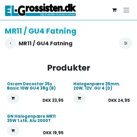
Skip to Content
MR11 / GU4 Fatning
MR11 / GU4 Fatning
Produkter
Osram Decostar 35s
Halogenpære 35mm.
Basic 10W GU4 38g (B)
20W. 12V. GU 4 (D)
DKK
33,95
DKK
24,95
GN Halogenpære MR11
35W 1.stk. Alu 2000T
DKK
19,95