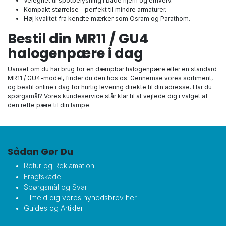
Velegnet til spotbelysning i både hjem og erhverv.
Kompakt størrelse – perfekt til mindre armaturer.
Høj kvalitet fra kendte mærker som Osram og Parathom.
Bestil din MR11 / GU4
halogenpære i dag
Uanset om du har brug for en dæmpbar halogenpære eller en standard
MR11 / GU4-model, finder du den hos os. Gennemse vores sortiment,
og bestil online i dag for hurtig levering direkte til din adresse. Har du
spørgsmål? Vores kundeservice står klar til at vejlede dig i valget af
den rette pære til din lampe.
Sådan Gør Du
Retur og Reklamation
Fragtskade
Spørgsmål og Svar
Tilmeld dig vores nyhedsbrev her
Guides og Artikler