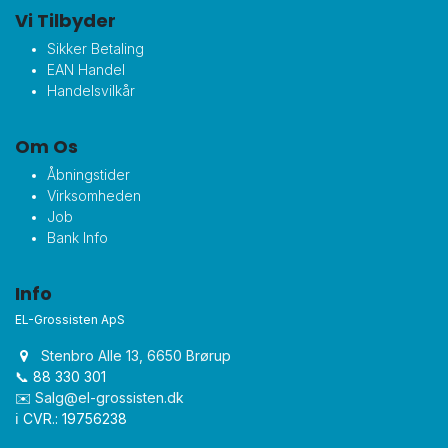
Vi Tilbyder
Sikker Betaling
EAN Handel
Handelsvilkår
Om Os
Åbningstider
Virksomheden
Job
Bank Info
Info
EL-Grossisten ApS
Stenbro Alle 13, 6650 Brørup
📞 88 330 301
✉️
Salg@el-grossisten.dk​
ℹ️ CVR.: 19756238