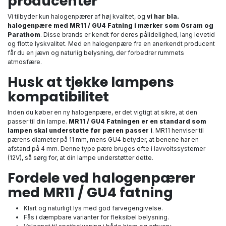
producenter
Vi tilbyder kun halogenpærer af høj kvalitet, og
vi har bla.
halogenpære med MR11 / GU4 Fatning i mærker som Osram og
Parathom
. Disse brands er kendt for deres pålidelighed, lang levetid
og flotte lyskvalitet. Med en halogenpære fra en anerkendt producent
får du en jævn og naturlig belysning, der forbedrer rummets
atmosfære.
Husk at tjekke lampens
kompatibilitet
Inden du køber en ny halogenpære, er det vigtigt at sikre, at den
passer til din lampe.
MR11 / GU4 Fatningen er en standard som
lampen skal understøtte før pæren passer i
. MR11 henviser til
pærens diameter på 11 mm, mens GU4 betyder, at benene har en
afstand på 4 mm. Denne type pære bruges ofte i lavvoltssystemer
(12V), så sørg for, at din lampe understøtter dette.
Fordele ved halogenpærer
med MR11 / GU4 fatning
Klart og naturligt lys med god farvegengivelse.
Fås i dæmpbare varianter for fleksibel belysning.