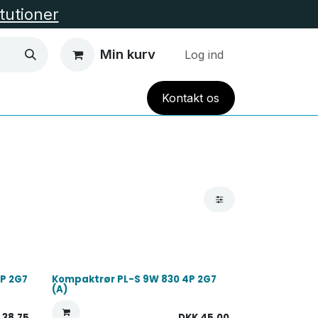
itutioner
Min kurv
Log ind
Kont
akt
os
EL VARME
HUS OG HAVE
TILBUD
Alle Kate
4P 2G7
Kompaktrør PL-S 9W 830 4P 2G7
(A)
K
38,75
DKK
45,00