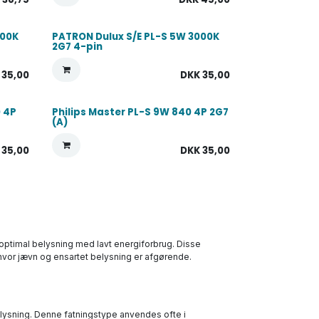
700K
PATRON Dulux S/E PL-S 5W 3000K
2G7 4-pin
K
35,00
DKK
35,00
0 4P
Philips Master PL-S 9W 840 4P 2G7
(A)
K
35,00
DKK
35,00
r optimal belysning med lavt energiforbrug. Disse
, hvor jævn og ensartet belysning er afgørende.
 belysning. Denne fatningstype anvendes ofte i