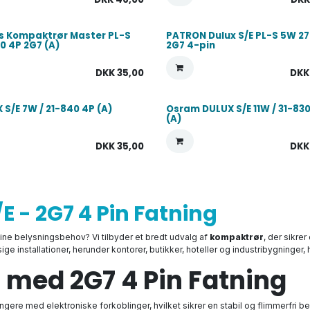
ps Kompaktrør Master PL-S
PATRON Dulux S/E PL-S 5W 2
0 4P 2G7 (A)
2G7 4-pin
DKK
35,00
DK
 S/E 7W / 21-840 4P (A)
Osram DULUX S/E 11W / 31-83
(A)
DKK
35,00
DK
 - 2G7 4 Pin Fatning
 dine belysningsbehov? Vi tilbyder et bredt udvalg af
kompaktrør
, der sikre
ge installationer, herunder kontorer, butikker, hoteller og industribygninger
g med 2G7 4 Pin Fatning
fungere med elektroniske forkoblinger, hvilket sikrer en stabil og flimmerfri