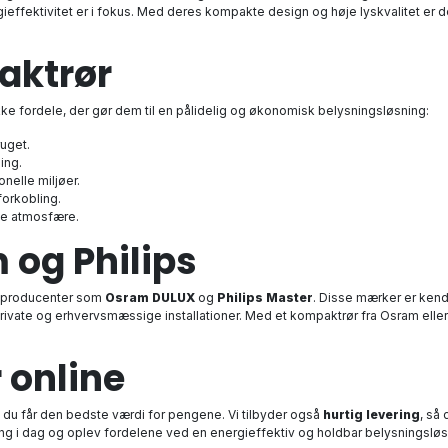
ieffektivitet er i fokus. Med deres kompakte design og høje lyskvalitet er 
aktrør
e fordele, der gør dem til en pålidelig og økonomisk belysningsløsning:
uget.
ing.
onelle miljøer.
forkobling.
tte atmosfære.
 og Philips
te producenter som
Osram DULUX
og
Philips Master
. Disse mærker er kend
 private og erhvervsmæssige installationer. Med et kompaktrør fra Osram eller 
 online
å du får den bedste værdi for pengene. Vi tilbyder også
hurtig levering
, så
ing i dag og oplev fordelene ved en energieffektiv og holdbar belysningsløs