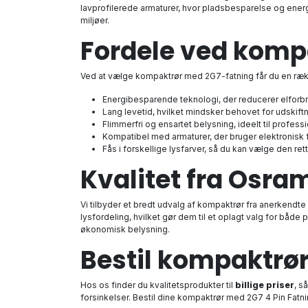
lavprofilerede armaturer, hvor pladsbesparelse og energ
miljøer.
Fordele ved komp
Ved at vælge kompaktrør med 2G7-fatning får du en rækk
Energibesparende teknologi, der reducerer elforbr
Lang levetid, hvilket mindsker behovet for udskiftn
Flimmerfri og ensartet belysning, ideelt til professi
Kompatibel med armaturer, der bruger elektronisk 
Fås i forskellige lysfarver, så du kan vælge den re
Kvalitet fra Osram
Vi tilbyder et bredt udvalg af kompaktrør fra anerkend
lysfordeling, hvilket gør dem til et oplagt valg for både
økonomisk belysning.
Bestil kompaktrør
Hos os finder du kvalitetsprodukter til
billige priser
, s
forsinkelser. Bestil dine kompaktrør med 2G7 4 Pin Fatn