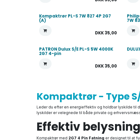
Kompaktrør PL-S 7W 827 4P 2G7
Phili
(A)
7W 83
DKK
35,00
PATRON Dulux S/E PL-S 5W 4000K
DULUX
2G7 4-pin
DKK
35,00
Kompaktrør - Type S/E
Leder du efter en energieffektiv og holdbar lyskilde til
lyskilder er velegnede til både private og erhvervsmæssi
Effektiv belysnin
Kompaktrør med
2G7 4 Pin Fatning
er designet til at 