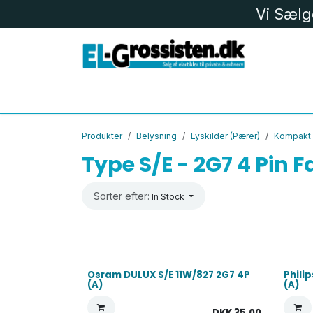
Skip to Content
Vi Sælg
EL MATERIEL
LK
LED
BELYS
Produkter
Belysning
Lyskilder (Pærer)
Kompakt 
Type S/E - 2G7 4 Pin 
Sorter efter:
In Stock
Osram DULUX S/E 11W/827 2G7 4P
Phili
(A)
(A)
DKK
35,00