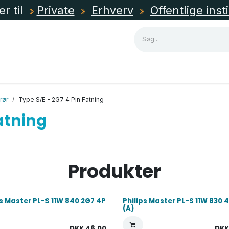
er til
Private
Erhverv
Offentlige inst
NING
KABLER, RØR & KANALER
TAVLEMATERIEL
rør
Type S/E - 2G7 4 Pin Fatning
Fatning
Produkter
ps Master PL-S 11W 840 2G7 4P
Philips Master PL-S 11W 830 
(A)
DKK
46,00
DK