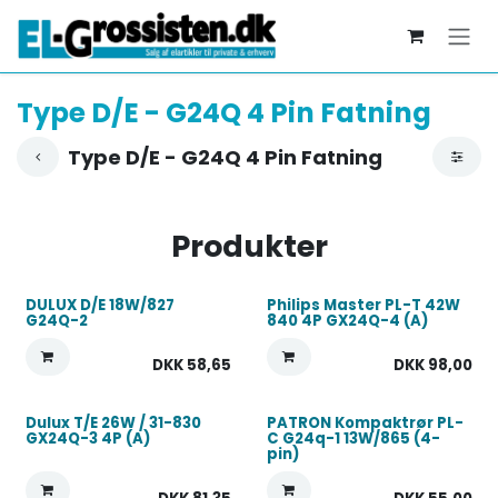
Skip to Content
Type D/E - G24Q 4 Pin Fatning
Type D/E - G24Q 4 Pin Fatning
Produkter
DULUX D/E 18W/827
Philips Master PL-T 42W
G24Q-2
840 4P GX24Q-4 (A)
DKK
58,65
DKK
98,00
Dulux T/E 26W / 31-830
PATRON Kompaktrør PL-
GX24Q-3 4P (A)
C G24q-1 13W/865 (4-
pin)