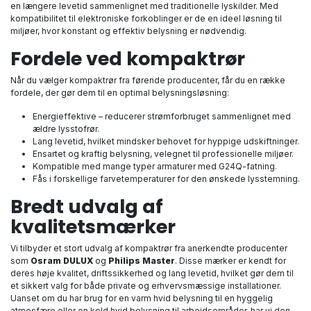
en længere levetid sammenlignet med traditionelle lyskilder. Med
kompatibilitet til elektroniske forkoblinger er de en ideel løsning til
miljøer, hvor konstant og effektiv belysning er nødvendig.
Fordele ved kompaktrør
Når du vælger kompaktrør fra førende producenter, får du en række
fordele, der gør dem til en optimal belysningsløsning:
Energieffektive – reducerer strømforbruget sammenlignet med
ældre lysstofrør.
Lang levetid, hvilket mindsker behovet for hyppige udskiftninger.
Ensartet og kraftig belysning, velegnet til professionelle miljøer.
Kompatible med mange typer armaturer med G24Q-fatning.
Fås i forskellige farvetemperaturer for den ønskede lysstemning.
Bredt udvalg af
kvalitetsmærker
Vi tilbyder et stort udvalg af kompaktrør fra anerkendte producenter
som
Osram DULUX
og
Philips Master
. Disse mærker er kendt for
deres høje kvalitet, driftssikkerhed og lang levetid, hvilket gør dem til
et sikkert valg for både private og erhvervsmæssige installationer.
Uanset om du har brug for en varm hvid belysning til en hyggelig
atmosfære eller en kold hvid belysning til arbejdsområder, har vi den