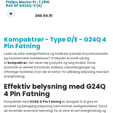
Philips Master PL-T 26W
840 4P GX24Q-3 (A)
DKK
94,91
Kompaktrør - Type D/E - G24Q 4
Pin Fatning
Leder du efter energieffektive og holdbare lyskilder til professionelle
og kommercielle installationer? Vi tilbyder et bredt udvalg
af
kompaktrør
, der sikrer høj lysstyrke og lang levetid. Disse
lysstofrør er ideelle til kontorer, butikker, industribygninger og
offentlige faciliteter, hvor der er behov for pålidelig belysning med lavt
energiforbrug.
Effektiv belysning med G24Q
4 Pin Fatning
Kompaktrør med
G24Q 4 Pin Fatning
er designet til at give en
ensartet og behagelig belysning med minimal vedligeholdelse. Disse
rør anvender avanceret teknologi for at sikre et lavt energiforbrug og