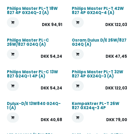
Philips Master PL-T 18W
Philips Master PL-T 42W
827 4P GX24Q-2 (A)
827 4P GX24Q-4 (A)
DKK
94,91
DKK
122,03
Philips Master PL-C
Osram Dulux D/E 26W/827
26W/827 G24Q (A)
G24Q (A)
DKK
54,24
DKK
47,45
Philips Master PL-C 13W
Philips Master PL-T 32W
827 G24Q-1 4P (A)
827 4P GX24Q-3 (A)
DKK
54,24
DKK
122,03
Dulux-D/E 13W840 G24Q-
Kompaktrør PL-T 26W
1 (A)
827 GX24q-3 4P
DKK
40,68
DKK
79,00