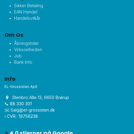
Sikker Betaling
EAN Handel
Handelsvilkår
Om Os
Åbningstider
Virksomheden
Job
Bank Info
Info
EL-Grossisten ApS
Stenbro Alle 13, 6650 Brørup
📞 88 330 301
✉️
Salg@el-grossisten.dk​
ℹ️ CVR.: 19756238
⭐
4,0 stjerner på Google