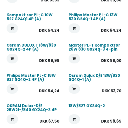
DKK
81,35
DKK
55,00
Kompakt rør PL-C 10W
Philips Master PL-C 13W
827 G24Q1 4P (A)
830 G24Q-1 4P (A)
DKK
54,24
DKK
64,24
Osram DULUX T 18W/830
Master PL-T Kompaktrør
GX24Q-2 4P (A)
26W 830 GX24q-3 4-pin
DKK
59,99
DKK
86,00
Philips Master PL-C 18W
Osram Dulux D/E 13W/830
827 G24Q-2 4P (A)
G24Q-1 (A)
DKK
54,24
DKK
53,70
OSRAM Dulux-D/E
18W/827 GX24Q-2
26W21-/840 GX24Q-3 4P
DKK
67,50
DKK
58,65