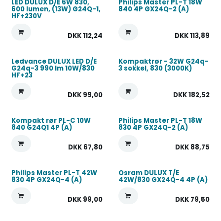
LED DULUX D/E 6W 830,
Philips Master PL-T 18W
600 lumen, (13W) G24Q-1,
840 4P GX24Q-2 (A)
HF+230V
DKK
112,24
DKK
113,89
Ledvance DULUX LED D/E
Kompaktrør - 32W G24q-
G24q-3 990 lm 10W/830
3 sokkel, 830 (3000K)
HF+23
DKK
99,00
DKK
182,52
Kompakt rør PL-C 10W
Philips Master PL-T 18W
840 G24Q1 4P (A)
830 4P GX24Q-2 (A)
DKK
67,80
DKK
88,75
Philips Master PL-T 42W
Osram DULUX T/E
830 4P GX24Q-4 (A)
42W/830 GX24Q-4 4P (A)
DKK
99,00
DKK
79,50