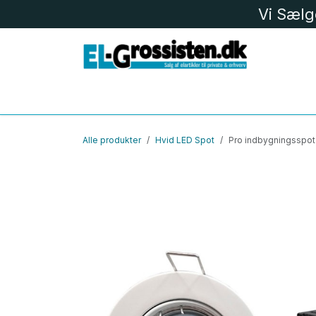
Skip to Content
Vi Sælg
EL MATERIEL
LK
LED
BELYS
Alle produkter
Hvid LED Spot
Pro indbygningsspot