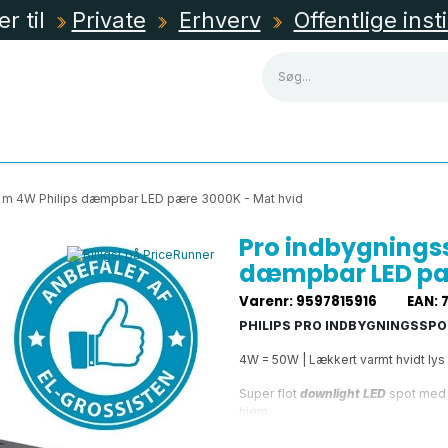
er til
Private
Erhverv
Offentlige inst
NING
KABLER, RØR & KANALER
TAVLEMATERIEL
 m 4W Philips dæmpbar LED pære 3000K - Mat hvid
Pro indbygnings
dæmpbar LED pær
Varenr
:
9597815916
EAN
:
PHILIPS PRO INDBYGNINGSSPO
4W = 50W | Lækkert varmt hvidt ly
Super flot
downlight LED
spot med f
hjem.
Denne indbygningsspot er et virkel