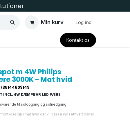
itutioner
Min kurv
Log ind
Kont
akt
os
EL VARME
HUS OG HAVE
TILBUD
Alle Kate
spot m 4W Philips
e 3000K - Mat hvid
7735144609149
T INCL. 4W DÆMPBAR LED PÆRE
s svarende til solopgang og solnedgang
ront-design i mat hvid der vil passe ind i ethvert dansk
igt godt
alternativ til almindelig belysning
, og især på