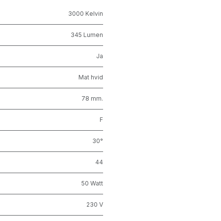
CorePro LEDspot 4W 830 GU10 36°
3000 Kelvin
345 Lumen
Ja
Mat hvid
78 mm.
F
30°
44
50 Watt
230 V