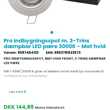
Pro indbygningsspot m. 3-Trins
dæmpbar LED pære 3000K - Mat hvid
Varenr
:
9597454133
EAN
:
5853781523573
PRO INDBYGNINGSSPOT, MAT-HVID FRONT, 3-TRINS DÆMPBAR
LED PÆRE
6W = 50W | 3000 K giver et lækkert varmt hvidt lys svarende til
solopgang og solnedgang
Flot
downlight LED spot
med mat-hvid front og som du kan dæmpe
uden brug af lysdæmper.
Diolux LED pæren er tre-trinsdæmpbar
. Det
Læs mere
giver dig mulighed for at ændre på lysstyrken hver gang du tænder for
pæren. Hver gang du trykker på 'tænd-knappen' kan du
skifte
lysstyrken mellem 100%, 50% og 10%.
DKK
144,89
Moms Inkluderet