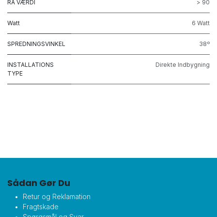
RA VÆRDI
> 90
Watt
6 Watt
SPREDNINGSVINKEL
38º
INSTALLATIONS
Direkte Indbygning
TYPE
Sådan Gør Du
Retur og Reklamation
Fragtskade
Spørgsmål og Svar