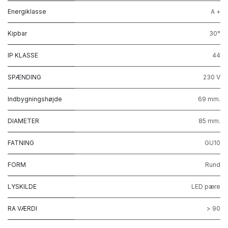
behagelig lys i såvel stue, køkken, gang, badeværelse, soveværelse,
Energiklasse
A +
børneværelser, værksted, aktivitetsrum og garage.
PRO INDBYGNINGSSPOT incl. 5,5W DimTone LED pære består
Kipbar
30°
af:
IP KLASSE
44
Indbygningsspot 230V GU10 max 7W Led -mat hvid : Varenr
5442529597
SPÆNDING
230 V
DimTone LED 5,5W 2200-3000K dæmpbar : Varenr 248948
Indbygningshøjde
69 mm.
DIAMETER
85 mm.
FATNING
GU10
FORM
Rund
LYSKILDE
LED pære
RA VÆRDI
> 90