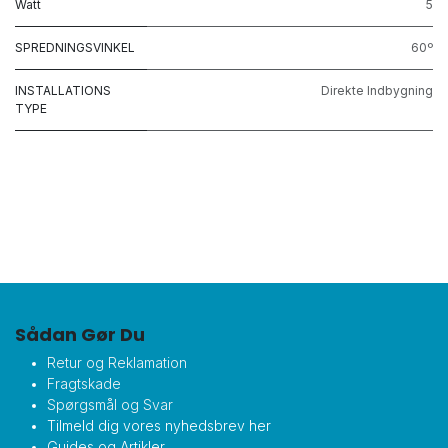
Watt
5
SPREDNINGSVINKEL
60º
INSTALLATIONS
Direkte Indbygning
TYPE
Sådan Gør Du
Retur og Reklamation
Fragtskade
Spørgsmål og Svar
Tilmeld dig vores nyhedsbrev her
Guides og Artikler