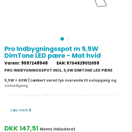
Pro Indbygningsspot m 5,5W
DimTone LED pære - Mat hvid
Varenr
:
9597248948
EAN
:
5704629012059
PRO INDBYGNINGSSPOT INCL. 5,5W DIMTONE LED PÆRE
5,5W = 40W | Lækkert varmt lys svarende til solopgang og
solnedgang
Super flot
downlight LED
spot med front-design i mat hvid der vil
passe ind i ethvert dansk hjem.
Læs mere
Denne indbygningsspot er et virkeligt godt
alternativ til almindelig
belysning
, og især på steder med direkte lyssætning på detaljer,
udvalgte områder eller der hvor du gerne vil fremhæve indretningen.
DKK
147,51
Moms Inkluderet
Dæmpbar farvetemperatur. Des mere du dæmper, jo varmere