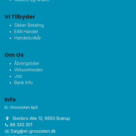
Vi Tilbyder
Sikker Betaling
EAN Handel
Handelsvilkår
Om Os
Åbningstider
Virksomheden
Job
Bank Info
Info
EL-Grossisten ApS
Stenbro Alle 13, 6650 Brørup
📞 88 330 301
✉️
Salg@el-grossisten.dk​