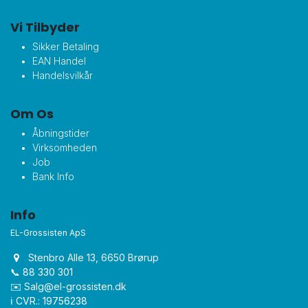
Vi Tilbyder
Sikker Betaling
EAN Handel
Handelsvilkår
Om Os
Åbningstider
Virksomheden
Job
Bank Info
Info
EL-Grossisten ApS
Stenbro Alle 13, 6650 Brørup
📞 88 330 301
✉️
Salg@el-grossisten.dk​
ℹ️ CVR.: 19756238