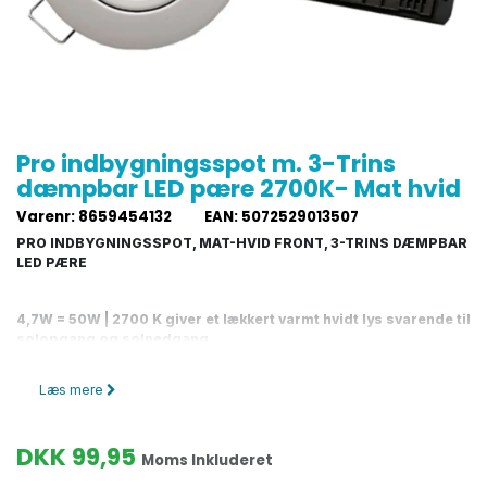
Pro indbygningsspot m. 3-Trins
dæmpbar LED pære 2700K- Mat hvid
Varenr
:
8659454132
EAN
:
5072529013507
PRO INDBYGNINGSSPOT, MAT-HVID FRONT, 3-TRINS DÆMPBAR
LED PÆRE
4,7W = 50W | 2700 K giver et lækkert varmt hvidt lys svarende til
solopgang og solnedgang
Flot
downlight LED spot
med mat-hvid front og som du kan dæmpe
Læs mere
uden brug af lysdæmper.
Diolux LED pæren er tre-trinsdæmpbar
. Det
giver dig mulighed for at ændre på lysstyrken hver gang du tænder for
pæren. Hver gang du trykker på 'tænd-knappen' kan du
skifte
DKK
99,95
lysstyrken mellem 100%, 50% og 10%.
Moms Inkluderet