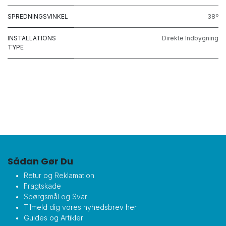
SPREDNINGSVINKEL
38º
INSTALLATIONS
Direkte Indbygning
TYPE
Sådan Gør Du
Retur og Reklamation
Fragtskade
Spørgsmål og Svar
Tilmeld dig vores nyhedsbrev her
Guides og Artikler