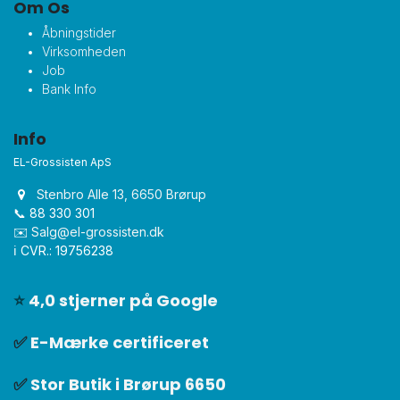
Om Os
Åbningstider
Virksomheden
Job
Bank Info
Info
EL-Grossisten ApS
Stenbro Alle 13, 6650 Brørup
📞 88 330 301
✉️
Salg@el-grossisten.dk​
ℹ️ CVR.: 19756238
⭐
4,0 stjerner på Google
✅
E-Mærke certificeret
✅
Stor Butik i Brørup 6650