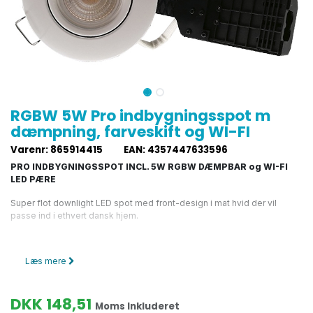
RGBW 5W Pro indbygningsspot m
dæmpning, farveskift og WI-FI
Varenr
:
865914415
EAN
:
4357447633596
PRO INDBYGNINGSSPOT INCL. 5W RGBW DÆMPBAR og WI-FI
LED PÆRE
Super flot downlight LED spot med front-design i mat hvid der vil
passe ind i ethvert dansk hjem.
Denne indbygningsspot er et virkeligt godt alternativ til almindelig
belysning, og især på steder med direkte lyssætning på detaljer,
Læs mere
udvalgte områder eller der hvor du gerne vil fremhæve indretningen.
Kipvinkel på 30° hvilket betyder, at du kan tilpasse retningen på
DKK
148,51
lyset.
Moms Inkluderet