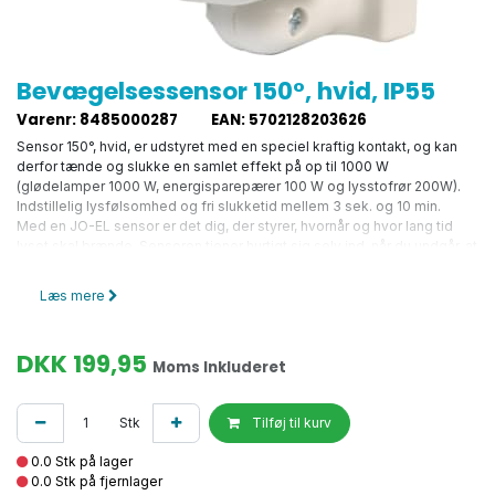
Bevægelsessensor 150°, hvid, IP55
Varenr
:
8485000287
EAN
:
5702128203626
Sensor 150°, hvid, er udstyret med en speciel kraftig kontakt, og kan
derfor tænde og slukke en samlet effekt på op til 1000 W
(glødelamper 1000 W, energisparepærer 100 W og lysstofrør 200W).
Indstillelig lysfølsomhed og fri slukketid mellem 3 sek. og 10 min.
Med en JO-EL sensor er det dig, der styrer, hvornår og hvor lang tid
lyset skal brænde. Sensoren tjener hurtigt sig selv ind, når du undgår, at
lyset brænder til ingen verdens nytte. Sæt sensoren op på
havegangen, i garagen, på trappen, i gangen, i bryggerset eller hvor
Læs mere
det er rart, at lyset tænder automatisk. Brugsvejledningen er på dansk.
Spænding: 220-240V. Belastning: Glødelampe 1000W. lysstofrør 200W.
energisparepære 100W., Kapslingsklasse: IP55, Mål: 92x65x85 mm.,
DKK
199,95
Synsvinkel: 150°, Rækkevidde: 4 m til hver side og 12m frem, Slukketid:
Moms Inkluderet
3 sek. til 10 min., Eget forbrug: 0,5 W i timen. Lysfølsomhed, justerbar
fra 2 - 2000 lux.
Stk
Tilføj til kurv
0.0 Stk på lager
0.0 Stk på fjernlager