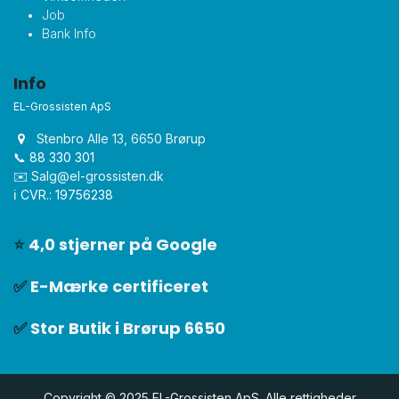
Job
Bank Info
Info
EL-Grossisten ApS
Stenbro Alle 13, 6650 Brørup
📞 88 330 301
✉️
Salg@el-grossisten.dk​
ℹ️ CVR.: 19756238
⭐
4,0 stjerner på Google
✅
E-Mærke certificeret
✅
Stor Butik i Brørup 6650
Copyright © 2025 EL-Grossisten ApS. Alle rettigheder