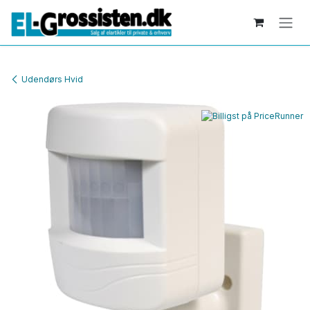
Skip to Content
Udendørs Hvid