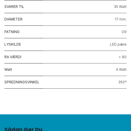
SVARER TIL
35 Watt
DIAMETER
17 mm.
FATNING
G9
LYSKILDE
LED pære
RA VÆRDI
> 80
Watt
4 Watt
SPREDNINGSVINKEL
350º
Sådan Gør Du