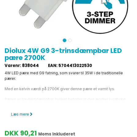
Diolux 4W G9 3-trinsdæmpbar LED
pære 2700K
Varenr
:
838044
EAN
:
5704413022530
4W LED pære med G9 fatning, som svarer til 35W i de traditionelle
pærer.
Med en kelvin værdi på 2700K giver denne pære et varmt lys.
Pæren er tre-trinsdæmpbar, hvilket betyder at den ændrer lysstyrke
hver gang du tænder for pæren.
Læs mere
Der skiftes mellem 100%, 50% og 25%.
DKK
90,21
Moms Inkluderet