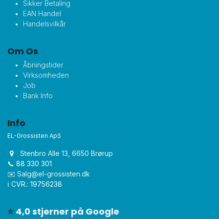
Sikker Betaling
EAN Handel
Handelsvilkår
Om Os
Åbningstider
Virksomheden
Job
Bank Info
Info
EL-Grossisten ApS
Stenbro Alle 13, 6650 Brørup
📞 88 330 301
✉️
Salg@el-grossisten.dk​
ℹ️ CVR.: 19756238
⭐
4,0 stjerner på Google