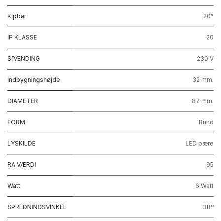
Kipbar
20°
IP KLASSE
20
SPÆNDING
230 V
Indbygningshøjde
32 mm.
DIAMETER
87 mm.
FORM
Rund
LYSKILDE
LED pære
RA VÆRDI
95
Watt
6 Watt
SPREDNINGSVINKEL
38º