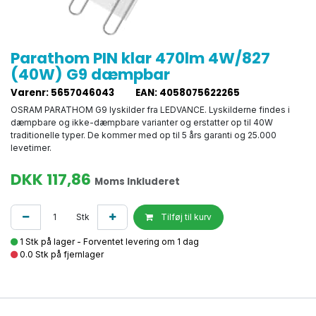
Parathom PIN klar 470lm 4W/827
(40W) G9 dæmpbar
Varenr
:
5657046043
EAN
:
4058075622265
OSRAM PARATHOM G9 lyskilder fra LEDVANCE. Lyskilderne findes i
dæmpbare og ikke-dæmpbare varianter og erstatter op til 40W
traditionelle typer. De kommer med op til 5 års garanti og 25.000
levetimer.
DKK
117,86
Moms Inkluderet
Stk
Tilføj til kurv
1 Stk på lager - Forventet levering om 1 dag
0.0 Stk på fjernlager