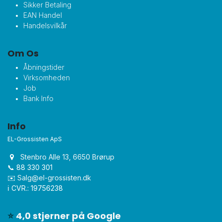
Sikker Betaling
EAN Handel
Handelsvilkår
Om Os
Åbningstider
Virksomheden
Job
Bank Info
Info
EL-Grossisten ApS
Stenbro Alle 13, 6650 Brørup
📞 88 330 301
✉️
Salg@el-grossisten.dk​
ℹ️ CVR.: 19756238
⭐
4,0 stjerner på Google