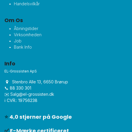
Handelsvilkår
Om Os
Åbningstider
Virksomheden
Job
Bank Info
Info
EL-Grossisten ApS
Stenbro Alle 13, 6650 Brørup
📞 88 330 301
✉️
Salg@el-grossisten.dk​
ℹ️ CVR.: 19756238
⭐
4,0 stjerner på Google
✅
E-Mærke certificeret