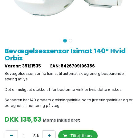
Bevægelsessensor Isimat 140° Hvid
Orbis
Varenr
:
39121535
EAN
:
8426709106386
Bevægelsessensor fra Isimat til automatisk og energibesparende
styring af lys.
Det er muligt at dække af for bestemte vinkler hvis dette ønskes.
Sensoren har 140 graders dækningsvinkle og to justeringsvinkler og er
beregnet til montering på væg.
DKK
135,53
Moms Inkluderet
Stk
Tilføj til kurv