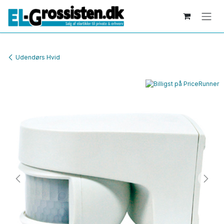
Skip to Content
Udendørs Hvid