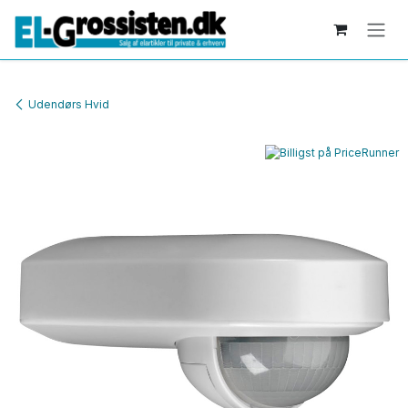
Skip to Content
Udendørs Hvid