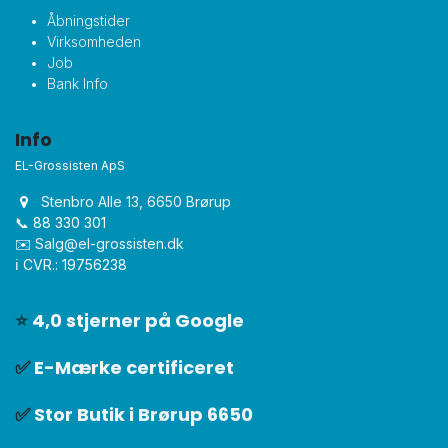
Åbningstider
Virksomheden
Job
Bank Info
Info
EL-Grossisten ApS
Stenbro Alle 13, 6650 Brørup
📞 88 330 301
✉️
Salg@el-grossisten.dk​
ℹ️ CVR.: 19756238
⭐
4,0 stjerner på Google
✅
E-Mærke certificeret
✅
Stor Butik i Brørup 6650