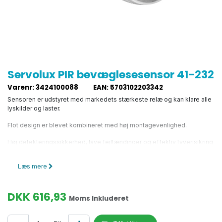
Servolux PIR bevæglesesensor 41-232
Varenr
:
3424100088
EAN
:
5703102203342
Sensoren er udstyret med markedets stærkeste relæ og kan klare alle
lyskilder og laster.
Flot design er blevet kombineret med høj montagevenlighed.
Høj detekteringssikkerhed, lave fejltændinger og effektiv tyverisikring
kendetegner sensoren.
Læs mere
Sensoren monteres direkte på væggen eller med beslag i loftet.
Loftbeslag skal købes seperat - varenr.
3424008863
.
DKK
616,93
Moms Inkluderet
Detekteringsområdet er 180° med en rækkevidde på op til 14 m 5-8
lux, IP 54, 230 V AC.