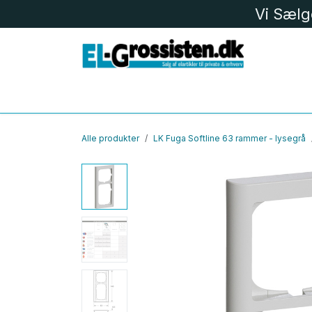
Skip to Content
Vi Sælg
EL MATERIEL
LK
LED
BELYS
Alle produkter
LK Fuga Softline 63 rammer - lysegrå