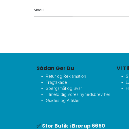
Modul
Sådan Gør Du
Vi T
Retur og Reklamation
S
Fragtskade
E
Spørgsmål og Svar
H
Tilmeld dig vores nyhedsbrev her
Guides og Artikler
✅
Stor Butik i Brørup 6650