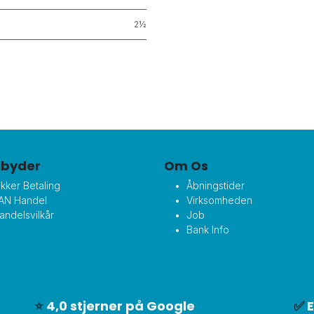
2½
ilbyder
Om Os
ikker Betaling
Åbningstider
AN Handel
Virksomheden
andelsvilkår
Job
Bank Info
⭐
4,0 stjerner på Google
✅
E