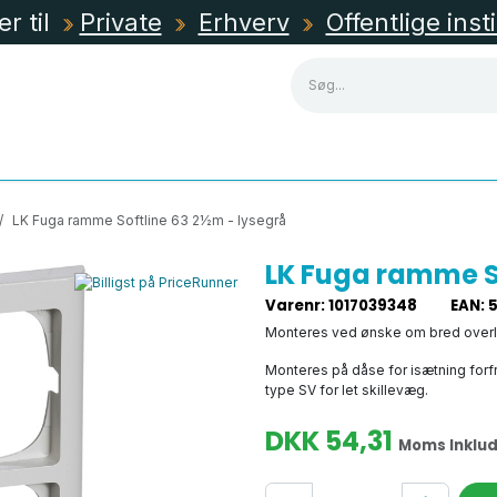
er til
Private
Erhverv
Offentlige inst
NING
KABLER, RØR & KANALER
TAVLEMATERIEL
LK Fuga ramme Softline 63 2½m - lysegrå
LK Fuga ramme So
Varenr
:
1017039348
EAN
:
Monteres ved ønske om bred over
Monteres på dåse for isætning forfr
type SV for let skillevæg.
DKK
54,31
Moms Inklud