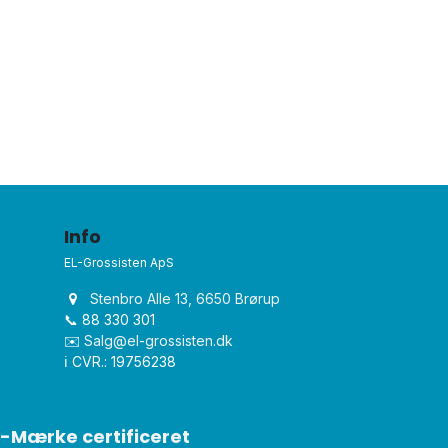
Info
EL-Grossisten ApS
Stenbro Alle 13, 6650 Brørup
📞 88 330 301
✉️
Salg@el-grossisten.dk​
ℹ️ CVR.: 19756238
-Mærke certificeret