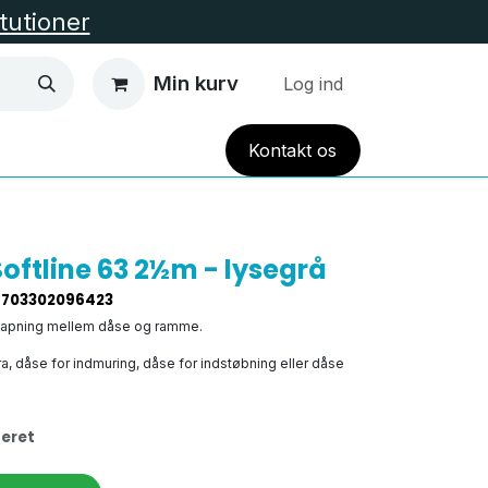
itutioner
Min kurv
Log ind
Kont
akt
os
EL VARME
HUS OG HAVE
TILBUD
Alle Kate
ftline 63 2½m - lysegrå
5703302096423
lapning mellem dåse og ramme.
a, dåse for indmuring, dåse for indstøbning eller dåse
eret