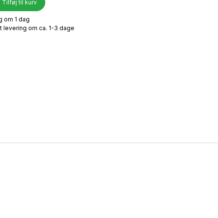
Tilføj til kurv
ng om 1 dag
t levering om ca. 1-3 dage