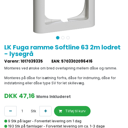
LK Fuga ramme Softline 63 2m lodret
- lysegrå
Varenr
:
1017039335
EAN
:
5703302096416
Monteres ved ønske om bred overlapning mellem dåse og ramme.
Monteres på dåse for isætning forfra, dåse for indmuring, dåse for
indstøbning eller dåse type SV for let skillevæg.
DKK
47,16
Moms Inkluderet
Stk
Tilføj til kurv
9 Stk på lager - Forventet levering om 1 dag
193 Stk på fjernlager - Forventet levering om ca. 1-3 dage