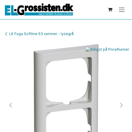
Skip to Content
LK Fuga Softline 63 rammer - lysegrå